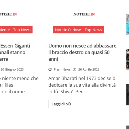
biente
Top-News
Notizie Curiose
Top-News
 Esseri Giganti
Uomo non riesce ad abbassare
onali stanno
il braccio destro da quasi 50
Terra
anni
20 Giugno 2023
Flash News
26 Aprile 2022
o niente meno che
Amar Bharati nel 1973 decise di
 i files
dedicare la sua vita alla divinità
 con il nome
indù 'Shiva'. Per…
Leggi di più