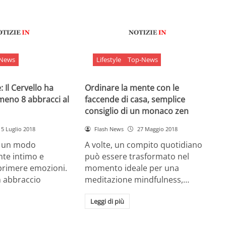
-News
Lifestyle
Top-News
 Il Cervello ha
Ordinare la mente con le
meno 8 abbracci al
faccende di casa, semplice
consiglio di un monaco zen
5 Luglio 2018
Flash News
27 Maggio 2018
è un modo
A volte, un compito quotidiano
nte intimo e
può essere trasformato nel
sprimere emozioni.
momento ideale per una
n abbraccio
meditazione mindfulness,…
Leggi di più