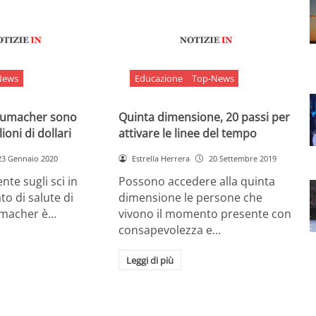
News
Educazione
Top-News
chumacher sono
Quinta dimensione, 20 passi per
ioni di dollari
attivare le linee del tempo
23 Gennaio 2020
Estrella Herrera
20 Settembre 2019
nte sugli sci in
Possono accedere alla quinta
ato di salute di
dimensione le persone che
umacher è…
vivono il momento presente con
consapevolezza e…
Leggi di più