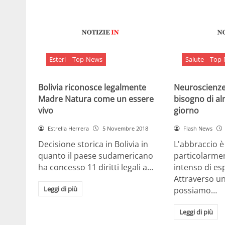
Esteri
Top-News
Salute
Top
Bolivia riconosce legalmente
Neuroscienze:
Madre Natura come un essere
bisogno di al
vivo
giorno
Estrella Herrera
5 Novembre 2018
Flash News
Decisione storica in Bolivia in
L'abbraccio 
quanto il paese sudamericano
particolarme
ha concesso 11 diritti legali a…
intenso di e
Attraverso u
Leggi di più
possiamo…
Leggi di più