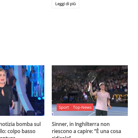
Leggi di più
Sport
Top-News
 notizia bomba sul
Sinner, in Inghilterra non
lo: colpo basso
riescono a capire: ”È una cosa