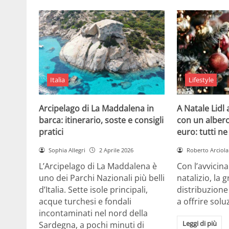
Italia
Lifestyle
Arcipelago di La Maddalena in
A Natale Lidl
barca: itinerario, soste e consigli
con un albero
pratici
euro: tutti n
Sophia Allegri
2 Aprile 2026
Roberto Arciola
L’Arcipelago di La Maddalena è
Con l’avvicin
uno dei Parchi Nazionali più belli
natalizio, la 
d’Italia. Sette isole principali,
distribuzione
acque turchesi e fondali
a offrire solu
incontaminati nel nord della
Leggi di più
Sardegna, a pochi minuti di