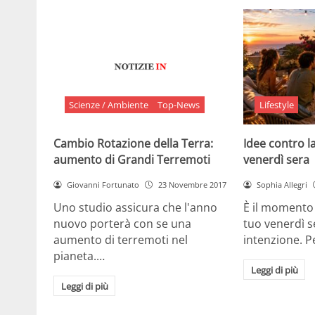
Scienze / Ambiente
Top-News
Lifestyle
Cambio Rotazione della Terra:
Idee contro la
aumento di Grandi Terremoti
venerdì sera
Giovanni Fortunato
23 Novembre 2017
Sophia Allegri
Uno studio assicura che l'anno
È il momento 
nuovo porterà con se una
tuo venerdì s
aumento di terremoti nel
intenzione. 
pianeta.…
Leggi di più
Leggi di più