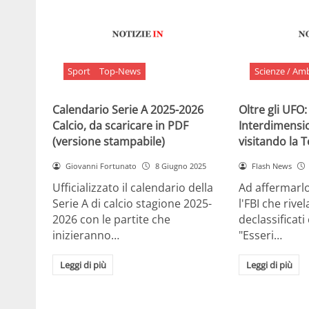
Sport
Top-News
Scienze / Am
Calendario Serie A 2025-2026
Oltre gli UFO:
Calcio, da scaricare in PDF
Interdimensi
(versione stampabile)
visitando la 
Giovanni Fortunato
8 Giugno 2025
Flash News
Ufficializzato il calendario della
Ad affermarl
Serie A di calcio stagione 2025-
l'FBI che rivela
2026 con le partite che
declassificati
inizieranno…
"Esseri…
Leggi di più
Leggi di più