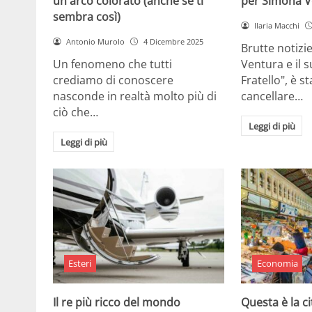
un arco colorato (anche se ti
per Simona V
sembra così)
Ilaria Macchi
Antonio Murolo
4 Dicembre 2025
Brutte notizi
Un fenomeno che tutti
Ventura e il 
crediamo di conoscere
Fratello", è s
nasconde in realtà molto più di
cancellare…
ciò che…
Leggi di più
Leggi di più
Esteri
Economia
Il re più ricco del mondo
Questa è la ci