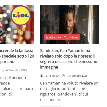
Spettacolo
Top-News
 accende la fantasia
Sandokan, Can Yaman lo ha
 speciale sotto i 20
rivelato solo dopo le riprese: il
e parlano
segreto della serie che nessuno
immagina
4 Dicembre 2025
Ilaria Macchi
4 Dicembre 2025
arsi del periodo
grande
Can Yaman ha voluto rivelare un
 italiana si prepara
dettaglio importante che
zioni di…
riguarda "Sandokan" di cui
nessuno era…