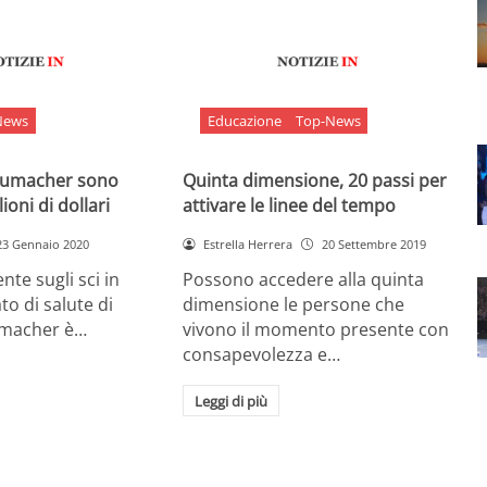
News
Educazione
Top-News
chumacher sono
Quinta dimensione, 20 passi per
ioni di dollari
attivare le linee del tempo
23 Gennaio 2020
Estrella Herrera
20 Settembre 2019
nte sugli sci in
Possono accedere alla quinta
ato di salute di
dimensione le persone che
umacher è…
vivono il momento presente con
consapevolezza e…
Leggi di più