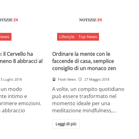
-News
Lifestyle
Top-News
 Il Cervello ha
Ordinare la mente con le
meno 8 abbracci al
faccende di casa, semplice
consiglio di un monaco zen
5 Luglio 2018
Flash News
27 Maggio 2018
è un modo
A volte, un compito quotidiano
nte intimo e
può essere trasformato nel
sprimere emozioni.
momento ideale per una
n abbraccio
meditazione mindfulness,…
Leggi di più