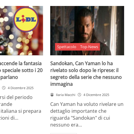
Spettacolo
Top-News
 accende la fantasia
Sandokan, Can Yaman lo ha
 speciale sotto i 20
rivelato solo dopo le riprese: il
e parlano
segreto della serie che nessuno
immagina
4 Dicembre 2025
Ilaria Macchi
4 Dicembre 2025
arsi del periodo
grande
Can Yaman ha voluto rivelare un
 italiana si prepara
dettaglio importante che
zioni di…
riguarda "Sandokan" di cui
nessuno era…