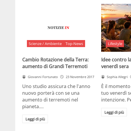
Scienze / Ambiente
Top-News
Lifestyle
Cambio Rotazione della Terra:
Idee contro la
aumento di Grandi Terremoti
venerdì sera
Giovanni Fortunato
23 Novembre 2017
Sophia Allegri
Uno studio assicura che l'anno
È il momento 
nuovo porterà con se una
tuo venerdì s
aumento di terremoti nel
intenzione. 
pianeta.…
Leggi di più
Leggi di più