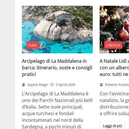
Italia
Lifestyle
Arcipelago di La Maddalena in
A Natale Lidl
barca: itinerario, soste e consigli
con un albero
pratici
euro: tutti n
Sophia Allegri
2 Aprile 2026
Roberto Arciola
L’Arcipelago di La Maddalena è
Con l’avvicin
uno dei Parchi Nazionali più belli
natalizio, la 
d’Italia. Sette isole principali,
distribuzione
acque turchesi e fondali
a offrire solu
incontaminati nel nord della
Leggi di più
Sardegna, a pochi minuti di