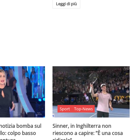
Leggi di più
Sport
Top-News
 notizia bomba sul
Sinner, in Inghilterra non
lo: colpo basso
riescono a capire: ”È una cosa