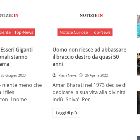
biente
Top-News
Notizie Curiose
Top-News
 Esseri Giganti
Uomo non riesce ad abbassare
onali stanno
il braccio destro da quasi 50
Terra
anni
20 Giugno 2023
Flash News
26 Aprile 2022
o niente meno che
Amar Bharati nel 1973 decise di
 i files
dedicare la sua vita alla divinità
 con il nome
indù 'Shiva'. Per…
Leggi di più