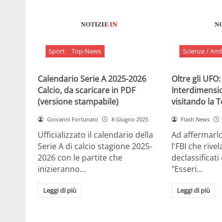
Sport
Top-News
Scienze / Am
Calendario Serie A 2025-2026
Oltre gli UFO:
Calcio, da scaricare in PDF
Interdimensi
(versione stampabile)
visitando la 
Giovanni Fortunato
8 Giugno 2025
Flash News
Ufficializzato il calendario della
Ad affermarl
Serie A di calcio stagione 2025-
l'FBI che rivela
2026 con le partite che
declassificati
inizieranno…
"Esseri…
Leggi di più
Leggi di più