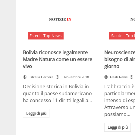
Esteri
Top-News
Salute
Top
Bolivia riconosce legalmente
Neuroscienze:
Madre Natura come un essere
bisogno di al
vivo
giorno
Estrella Herrera
5 Novembre 2018
Flash News
Decisione storica in Bolivia in
L'abbraccio 
quanto il paese sudamericano
particolarme
ha concesso 11 diritti legali a…
intenso di e
Attraverso u
Leggi di più
possiamo…
Leggi di più