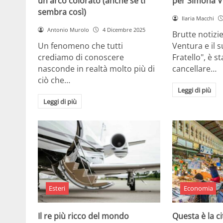
un arco colorato (anche se ti
per Simona V
sembra così)
Ilaria Macchi
Antonio Murolo
4 Dicembre 2025
Brutte notizi
Un fenomeno che tutti
Ventura e il 
crediamo di conoscere
Fratello", è s
nasconde in realtà molto più di
cancellare…
ciò che…
Leggi di più
Leggi di più
Esteri
Economia
Il re più ricco del mondo
Questa è la ci