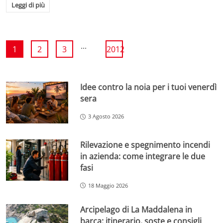
Leggi di più
...
1
2
3
2012
Idee contro la noia per i tuoi venerdì
sera
3 Agosto 2026
Rilevazione e spegnimento incendi
in azienda: come integrare le due
fasi
18 Maggio 2026
Arcipelago di La Maddalena in
barca: itinerario, soste e consigli