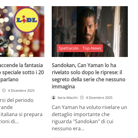
Spettacolo
Top-News
 accende la fantasia
Sandokan, Can Yaman lo ha
 speciale sotto i 20
rivelato solo dopo le riprese: il
e parlano
segreto della serie che nessuno
immagina
4 Dicembre 2025
Ilaria Macchi
4 Dicembre 2025
arsi del periodo
grande
Can Yaman ha voluto rivelare un
 italiana si prepara
dettaglio importante che
zioni di…
riguarda "Sandokan" di cui
nessuno era…