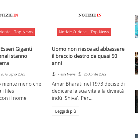
biente
Top-News
Notizie Curiose
Top-News
 Esseri Giganti
Uomo non riesce ad abbassare
onali stanno
il braccio destro da quasi 50
Terra
anni
20 Giugno 2023
Flash News
26 Aprile 2022
o niente meno che
Amar Bharati nel 1973 decise di
 i files
dedicare la sua vita alla divinità
 con il nome
indù 'Shiva'. Per…
Leggi di più