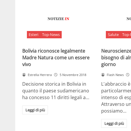
Esteri
Top-News
Salute
Top
Bolivia riconosce legalmente
Neuroscienze:
Madre Natura come un essere
bisogno di al
vivo
giorno
Estrella Herrera
5 Novembre 2018
Flash News
Decisione storica in Bolivia in
L'abbraccio 
quanto il paese sudamericano
particolarme
ha concesso 11 diritti legali a…
intenso di e
Attraverso u
Leggi di più
possiamo…
Leggi di più