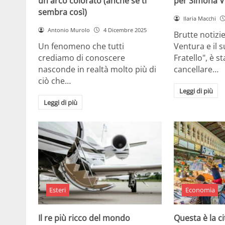
un arco colorato (anche se ti
per Simona V
sembra così)
Ilaria Macchi
Antonio Murolo
4 Dicembre 2025
Brutte notizi
Un fenomeno che tutti
Ventura e il 
crediamo di conoscere
Fratello", è s
nasconde in realtà molto più di
cancellare…
ciò che…
Leggi di più
Leggi di più
Esteri
Economia
Il re più ricco del mondo
Questa è la ci