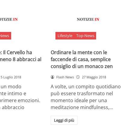
-News
Lifestyle
Top-News
 Il Cervello ha
Ordinare la mente con le
meno 8 abbracci al
faccende di casa, semplice
consiglio di un monaco zen
5 Luglio 2018
Flash News
27 Maggio 2018
è un modo
A volte, un compito quotidiano
nte intimo e
può essere trasformato nel
sprimere emozioni.
momento ideale per una
n abbraccio
meditazione mindfulness,…
Leggi di più