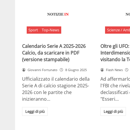
Sport
Top-News
Scienze / Am
Calendario Serie A 2025-2026
Oltre gli UFO:
Calcio, da scaricare in PDF
Interdimensi
(versione stampabile)
visitando la 
Giovanni Fortunato
8 Giugno 2025
Flash News
Ufficializzato il calendario della
Ad affermarl
Serie A di calcio stagione 2025-
l'FBI che rivela
2026 con le partite che
declassificati
inizieranno…
"Esseri…
Leggi di più
Leggi di più