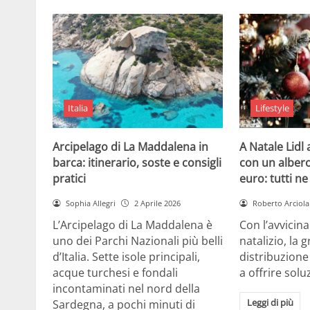
Italia
Lifestyle
Arcipelago di La Maddalena in
A Natale Lidl
barca: itinerario, soste e consigli
con un albero
pratici
euro: tutti n
Sophia Allegri
2 Aprile 2026
Roberto Arciola
L’Arcipelago di La Maddalena è
Con l’avvicin
uno dei Parchi Nazionali più belli
natalizio, la 
d’Italia. Sette isole principali,
distribuzione
acque turchesi e fondali
a offrire solu
incontaminati nel nord della
Leggi di più
Sardegna, a pochi minuti di