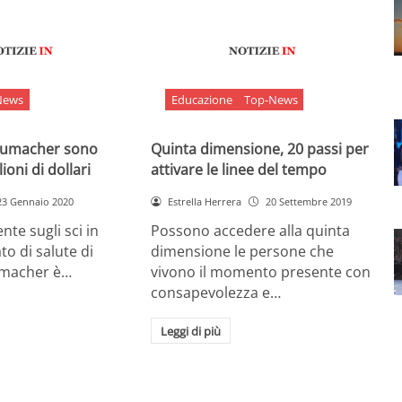
News
Educazione
Top-News
chumacher sono
Quinta dimensione, 20 passi per
ioni di dollari
attivare le linee del tempo
23 Gennaio 2020
Estrella Herrera
20 Settembre 2019
nte sugli sci in
Possono accedere alla quinta
ato di salute di
dimensione le persone che
umacher è…
vivono il momento presente con
consapevolezza e…
Leggi di più