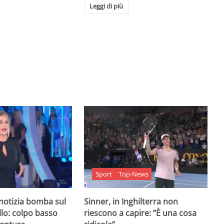
Leggi di più
Sport
Top-News
 notizia bomba sul
Sinner, in Inghilterra non
lo: colpo basso
riescono a capire: ”È una cosa