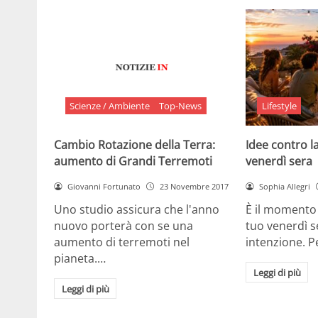
Scienze / Ambiente
Top-News
Lifestyle
Cambio Rotazione della Terra:
Idee contro la
aumento di Grandi Terremoti
venerdì sera
Giovanni Fortunato
23 Novembre 2017
Sophia Allegri
Uno studio assicura che l'anno
È il momento 
nuovo porterà con se una
tuo venerdì s
aumento di terremoti nel
intenzione. 
pianeta.…
Leggi di più
Leggi di più