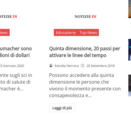
News
Educazione
Top-News
chumacher sono
Quinta dimensione, 20 passi per
ioni di dollari
attivare le linee del tempo
23 Gennaio 2020
Estrella Herrera
20 Settembre 2019
nte sugli sci in
Possono accedere alla quinta
ato di salute di
dimensione le persone che
umacher è…
vivono il momento presente con
consapevolezza e…
Leggi di più