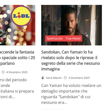
Spettacolo
Top-News
 accende la fantasia
Sandokan, Can Yaman lo ha
 speciale sotto i 20
rivelato solo dopo le riprese: il
e parlano
segreto della serie che nessuno
immagina
4 Dicembre 2025
Ilaria Macchi
4 Dicembre 2025
arsi del periodo
grande
Can Yaman ha voluto rivelare un
 italiana si prepara
dettaglio importante che
zioni di…
riguarda "Sandokan" di cui
nessuno era…