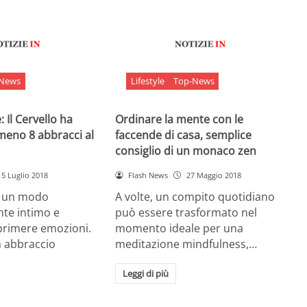
-News
Lifestyle
Top-News
 Il Cervello ha
Ordinare la mente con le
meno 8 abbracci al
faccende di casa, semplice
consiglio di un monaco zen
5 Luglio 2018
Flash News
27 Maggio 2018
è un modo
A volte, un compito quotidiano
nte intimo e
può essere trasformato nel
sprimere emozioni.
momento ideale per una
n abbraccio
meditazione mindfulness,…
Leggi di più