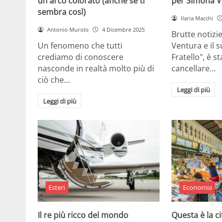
un arco colorato (anche se ti
per Simona V
sembra così)
Ilaria Macchi
Antonio Murolo
4 Dicembre 2025
Brutte notizi
Un fenomeno che tutti
Ventura e il 
crediamo di conoscere
Fratello", è s
nasconde in realtà molto più di
cancellare…
ciò che…
Leggi di più
Leggi di più
Esteri
Economia
Il re più ricco del mondo
Questa è la ci