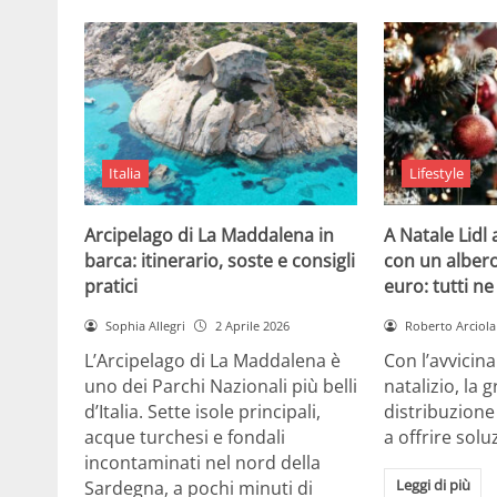
Italia
Lifestyle
Arcipelago di La Maddalena in
A Natale Lidl
barca: itinerario, soste e consigli
con un albero
pratici
euro: tutti n
Sophia Allegri
2 Aprile 2026
Roberto Arciola
L’Arcipelago di La Maddalena è
Con l’avvicin
uno dei Parchi Nazionali più belli
natalizio, la 
d’Italia. Sette isole principali,
distribuzione
acque turchesi e fondali
a offrire solu
incontaminati nel nord della
Leggi di più
Sardegna, a pochi minuti di