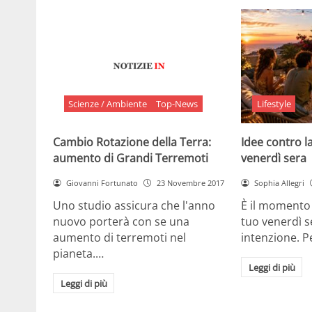
Scienze / Ambiente
Top-News
Lifestyle
Cambio Rotazione della Terra:
Idee contro la
aumento di Grandi Terremoti
venerdì sera
Giovanni Fortunato
23 Novembre 2017
Sophia Allegri
Uno studio assicura che l'anno
È il momento 
nuovo porterà con se una
tuo venerdì s
aumento di terremoti nel
intenzione. 
pianeta.…
Leggi di più
Leggi di più