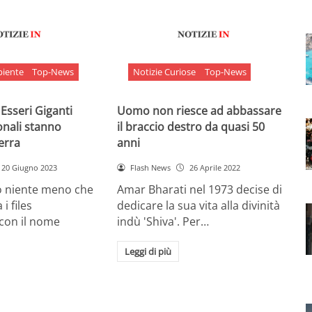
biente
Top-News
Notizie Curiose
Top-News
 Esseri Giganti
Uomo non riesce ad abbassare
onali stanno
il braccio destro da quasi 50
Terra
anni
20 Giugno 2023
Flash News
26 Aprile 2022
o niente meno che
Amar Bharati nel 1973 decise di
 i files
dedicare la sua vita alla divinità
 con il nome
indù 'Shiva'. Per…
Leggi di più