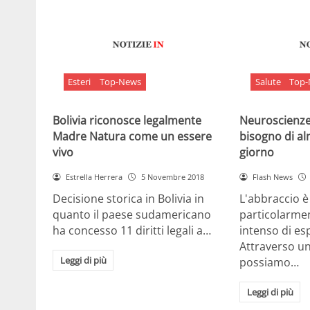
Esteri
Top-News
Salute
Top
Bolivia riconosce legalmente
Neuroscienze:
Madre Natura come un essere
bisogno di al
vivo
giorno
Estrella Herrera
5 Novembre 2018
Flash News
Decisione storica in Bolivia in
L'abbraccio 
quanto il paese sudamericano
particolarme
ha concesso 11 diritti legali a…
intenso di e
Attraverso u
Leggi di più
possiamo…
Leggi di più