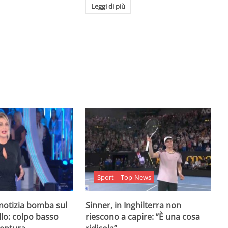
Leggi di più
Sport
Top-News
 notizia bomba sul
Sinner, in Inghilterra non
lo: colpo basso
riescono a capire: ”È una cosa