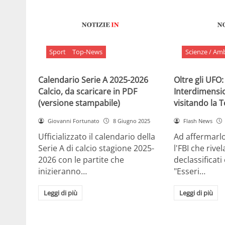
Sport
Top-News
Scienze / Am
Calendario Serie A 2025-2026
Oltre gli UFO:
Calcio, da scaricare in PDF
Interdimensi
(versione stampabile)
visitando la 
Giovanni Fortunato
8 Giugno 2025
Flash News
Ufficializzato il calendario della
Ad affermarl
Serie A di calcio stagione 2025-
l'FBI che rivela
2026 con le partite che
declassificati
inizieranno…
"Esseri…
Leggi di più
Leggi di più