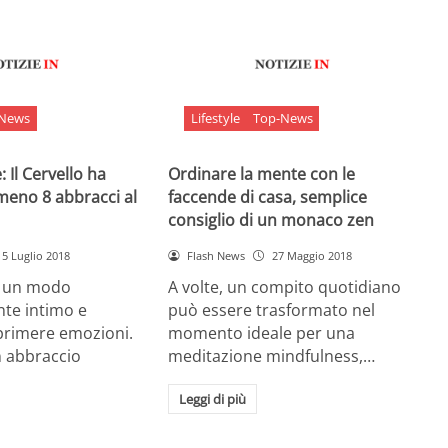
-News
Lifestyle
Top-News
 Il Cervello ha
Ordinare la mente con le
meno 8 abbracci al
faccende di casa, semplice
consiglio di un monaco zen
5 Luglio 2018
Flash News
27 Maggio 2018
è un modo
A volte, un compito quotidiano
nte intimo e
può essere trasformato nel
sprimere emozioni.
momento ideale per una
n abbraccio
meditazione mindfulness,…
Leggi di più