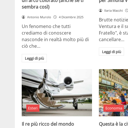
un arco colorato (anche se ti
per Simona V
sembra così)
Ilaria Macchi
Antonio Murolo
4 Dicembre 2025
Brutte notizi
Un fenomeno che tutti
Ventura e il 
crediamo di conoscere
Fratello", è s
nasconde in realtà molto più di
cancellare…
ciò che…
Leggi di più
Leggi di più
Esteri
Economia
Il re più ricco del mondo
Questa è la ci