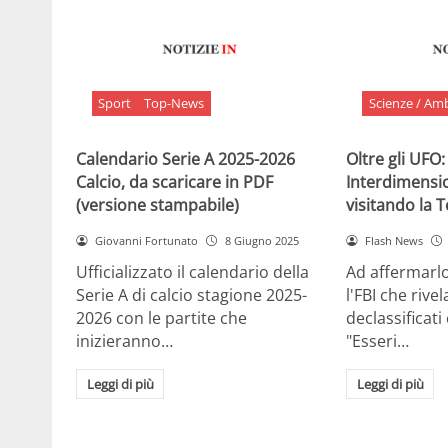
Sport
Top-News
Scienze / Am
Calendario Serie A 2025-2026
Oltre gli UFO:
Calcio, da scaricare in PDF
Interdimensi
(versione stampabile)
visitando la 
Giovanni Fortunato
8 Giugno 2025
Flash News
Ufficializzato il calendario della
Ad affermarl
Serie A di calcio stagione 2025-
l'FBI che rivela
2026 con le partite che
declassificati
inizieranno…
"Esseri…
Leggi di più
Leggi di più