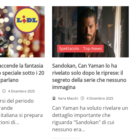
Spettacolo
Top-News
 accende la fantasia
Sandokan, Can Yaman lo ha
 speciale sotto i 20
rivelato solo dopo le riprese: il
e parlano
segreto della serie che nessuno
immagina
4 Dicembre 2025
Ilaria Macchi
4 Dicembre 2025
arsi del periodo
grande
Can Yaman ha voluto rivelare un
 italiana si prepara
dettaglio importante che
zioni di…
riguarda "Sandokan" di cui
nessuno era…