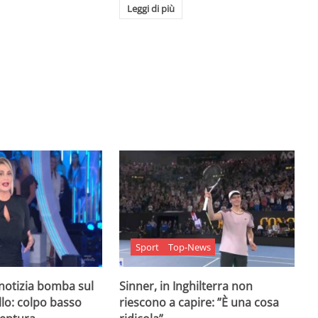
Leggi di più
Sport
Top-News
 notizia bomba sul
Sinner, in Inghilterra non
lo: colpo basso
riescono a capire: ”È una cosa