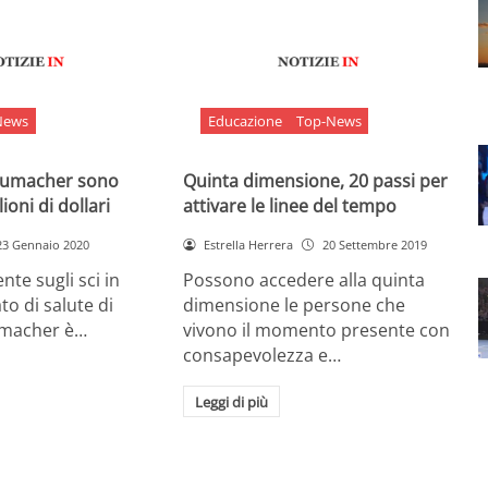
News
Educazione
Top-News
chumacher sono
Quinta dimensione, 20 passi per
ioni di dollari
attivare le linee del tempo
23 Gennaio 2020
Estrella Herrera
20 Settembre 2019
nte sugli sci in
Possono accedere alla quinta
ato di salute di
dimensione le persone che
umacher è…
vivono il momento presente con
consapevolezza e…
Leggi di più