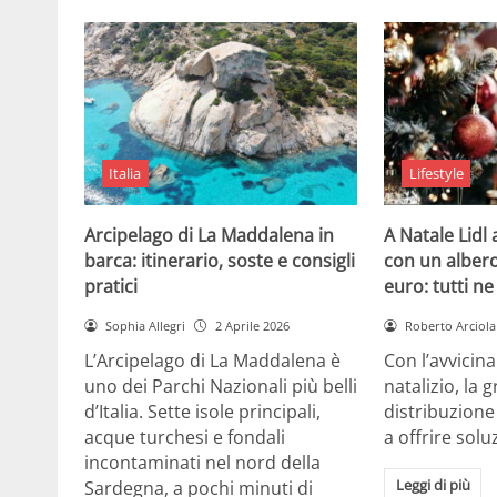
Italia
Lifestyle
Arcipelago di La Maddalena in
A Natale Lidl
barca: itinerario, soste e consigli
con un albero
pratici
euro: tutti n
Sophia Allegri
2 Aprile 2026
Roberto Arciola
L’Arcipelago di La Maddalena è
Con l’avvicin
uno dei Parchi Nazionali più belli
natalizio, la 
d’Italia. Sette isole principali,
distribuzione
acque turchesi e fondali
a offrire solu
incontaminati nel nord della
Leggi di più
Sardegna, a pochi minuti di