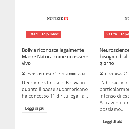
Esteri
Top-News
Salute
Top
Bolivia riconosce legalmente
Neuroscienze:
Madre Natura come un essere
bisogno di al
vivo
giorno
Estrella Herrera
5 Novembre 2018
Flash News
Decisione storica in Bolivia in
L'abbraccio 
quanto il paese sudamericano
particolarme
ha concesso 11 diritti legali a…
intenso di e
Attraverso u
Leggi di più
possiamo…
Leggi di più