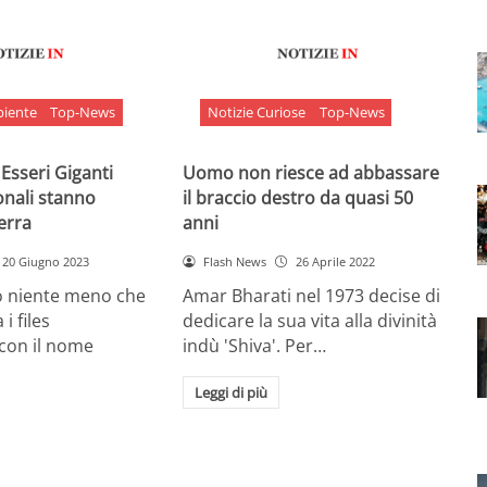
biente
Top-News
Notizie Curiose
Top-News
 Esseri Giganti
Uomo non riesce ad abbassare
onali stanno
il braccio destro da quasi 50
Terra
anni
20 Giugno 2023
Flash News
26 Aprile 2022
o niente meno che
Amar Bharati nel 1973 decise di
 i files
dedicare la sua vita alla divinità
 con il nome
indù 'Shiva'. Per…
Leggi di più