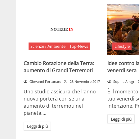
Scienze / Ambiente
Top-News
Lifestyle
Cambio Rotazione della Terra:
Idee contro la
aumento di Grandi Terremoti
venerdì sera
Giovanni Fortunato
23 Novembre 2017
Sophia Allegri
Uno studio assicura che l'anno
È il momento 
nuovo porterà con se una
tuo venerdì s
aumento di terremoti nel
intenzione. 
pianeta.…
Leggi di più
Leggi di più