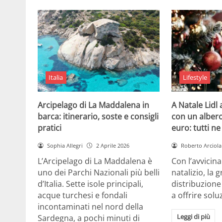
Italia
Lifestyle
Arcipelago di La Maddalena in
A Natale Lidl
barca: itinerario, soste e consigli
con un albero
pratici
euro: tutti n
Sophia Allegri
2 Aprile 2026
Roberto Arciola
L’Arcipelago di La Maddalena è
Con l’avvicin
uno dei Parchi Nazionali più belli
natalizio, la 
d’Italia. Sette isole principali,
distribuzione
acque turchesi e fondali
a offrire solu
incontaminati nel nord della
Leggi di più
Sardegna, a pochi minuti di