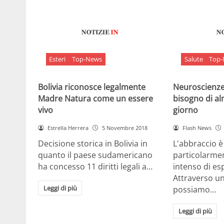
Esteri
Top-News
Salute
Top
Bolivia riconosce legalmente
Neuroscienze:
Madre Natura come un essere
bisogno di al
vivo
giorno
Estrella Herrera
5 Novembre 2018
Flash News
Decisione storica in Bolivia in
L'abbraccio 
quanto il paese sudamericano
particolarme
ha concesso 11 diritti legali a…
intenso di e
Attraverso u
Leggi di più
possiamo…
Leggi di più