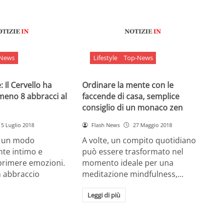
-News
Lifestyle
Top-News
 Il Cervello ha
Ordinare la mente con le
meno 8 abbracci al
faccende di casa, semplice
consiglio di un monaco zen
5 Luglio 2018
Flash News
27 Maggio 2018
è un modo
A volte, un compito quotidiano
nte intimo e
può essere trasformato nel
sprimere emozioni.
momento ideale per una
n abbraccio
meditazione mindfulness,…
Leggi di più