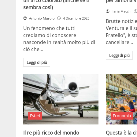
un arco colorato (anche se ti
per Simona V
sembra così)
Ilaria Macchi
Antonio Murolo
4 Dicembre 2025
Brutte notizi
Un fenomeno che tutti
Ventura e il 
crediamo di conoscere
Fratello", è s
nasconde in realtà molto più di
cancellare…
ciò che…
Leggi di più
Leggi di più
Esteri
Economia
Il re più ricco del mondo
Questa è la ci