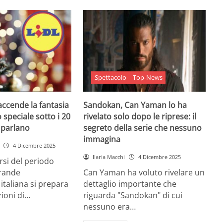
Spettacolo
Top-News
 accende la fantasia
Sandokan, Can Yaman lo ha
 speciale sotto i 20
rivelato solo dopo le riprese: il
e parlano
segreto della serie che nessuno
immagina
4 Dicembre 2025
Ilaria Macchi
4 Dicembre 2025
arsi del periodo
grande
Can Yaman ha voluto rivelare un
 italiana si prepara
dettaglio importante che
zioni di…
riguarda "Sandokan" di cui
nessuno era…