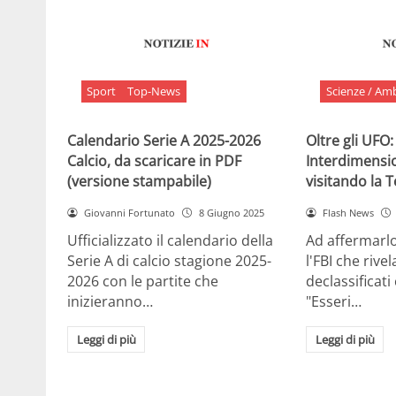
Sport
Top-News
Scienze / Am
Calendario Serie A 2025-2026
Oltre gli UFO:
Calcio, da scaricare in PDF
Interdimensi
(versione stampabile)
visitando la 
Giovanni Fortunato
8 Giugno 2025
Flash News
Ufficializzato il calendario della
Ad affermarl
Serie A di calcio stagione 2025-
l'FBI che rivela
2026 con le partite che
declassificati
inizieranno…
"Esseri…
Leggi di più
Leggi di più