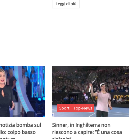
Leggi di più
Sport
Top-News
 notizia bomba sul
Sinner, in Inghilterra non
lo: colpo basso
riescono a capire: ”È una cosa