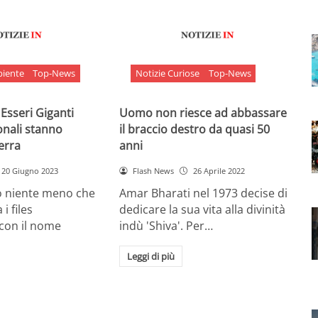
biente
Top-News
Notizie Curiose
Top-News
 Esseri Giganti
Uomo non riesce ad abbassare
onali stanno
il braccio destro da quasi 50
Terra
anni
20 Giugno 2023
Flash News
26 Aprile 2022
o niente meno che
Amar Bharati nel 1973 decise di
 i files
dedicare la sua vita alla divinità
 con il nome
indù 'Shiva'. Per…
Leggi di più