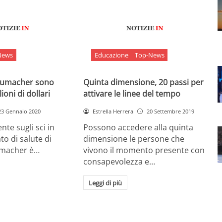
News
Educazione
Top-News
chumacher sono
Quinta dimensione, 20 passi per
ioni di dollari
attivare le linee del tempo
23 Gennaio 2020
Estrella Herrera
20 Settembre 2019
nte sugli sci in
Possono accedere alla quinta
ato di salute di
dimensione le persone che
umacher è…
vivono il momento presente con
consapevolezza e…
Leggi di più