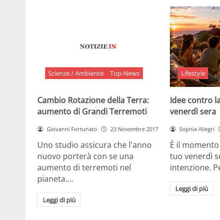
Scienze / Ambiente
Top-News
Lifestyle
Cambio Rotazione della Terra:
Idee contro la
aumento di Grandi Terremoti
venerdì sera
Giovanni Fortunato
23 Novembre 2017
Sophia Allegri
Uno studio assicura che l'anno
È il momento 
nuovo porterà con se una
tuo venerdì s
aumento di terremoti nel
intenzione. 
pianeta.…
Leggi di più
Leggi di più