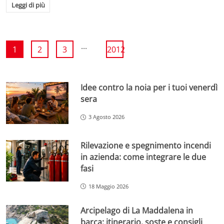
Leggi di più
...
1
2
3
2012
Idee contro la noia per i tuoi venerdì
sera
3 Agosto 2026
Rilevazione e spegnimento incendi
in azienda: come integrare le due
fasi
18 Maggio 2026
Arcipelago di La Maddalena in
barca: itinerario, soste e consigli