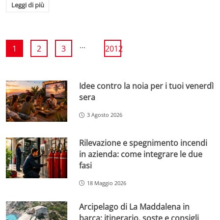
Leggi di più
...
1
2
3
2012
Idee contro la noia per i tuoi venerdì
sera
3 Agosto 2026
Rilevazione e spegnimento incendi
in azienda: come integrare le due
fasi
18 Maggio 2026
Arcipelago di La Maddalena in
barca: itinerario, soste e consigli