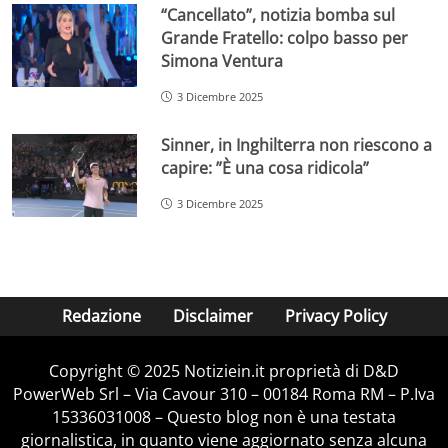
“Cancellato”, notizia bomba sul
Grande Fratello: colpo basso per
Simona Ventura
3 Dicembre 2025
Sinner, in Inghilterra non riescono a
capire: ”È una cosa ridicola”
3 Dicembre 2025
Redazione
Disclaimer
Privacy Policy
Copyright © 2025 Notiziein.it proprietà di D&D
PowerWeb Srl – Via Cavour 310 – 00184 Roma RM – P.Iva
15336031008 – Questo blog non è una testata
giornalistica, in quanto viene aggiornato senza alcuna