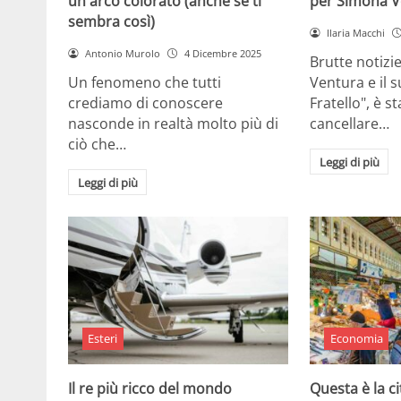
un arco colorato (anche se ti
per Simona V
sembra così)
Ilaria Macchi
Antonio Murolo
4 Dicembre 2025
Brutte notizi
Un fenomeno che tutti
Ventura e il 
crediamo di conoscere
Fratello", è s
nasconde in realtà molto più di
cancellare…
ciò che…
Leggi di più
Leggi di più
Esteri
Economia
Il re più ricco del mondo
Questa è la ci