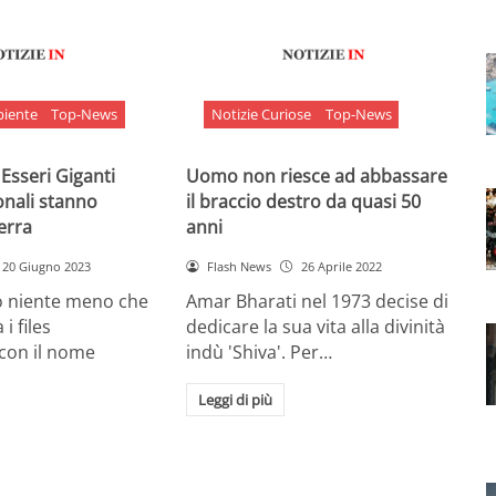
biente
Top-News
Notizie Curiose
Top-News
 Esseri Giganti
Uomo non riesce ad abbassare
onali stanno
il braccio destro da quasi 50
Terra
anni
20 Giugno 2023
Flash News
26 Aprile 2022
o niente meno che
Amar Bharati nel 1973 decise di
 i files
dedicare la sua vita alla divinità
 con il nome
indù 'Shiva'. Per…
Leggi di più