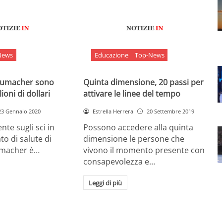
News
Educazione
Top-News
chumacher sono
Quinta dimensione, 20 passi per
ioni di dollari
attivare le linee del tempo
23 Gennaio 2020
Estrella Herrera
20 Settembre 2019
nte sugli sci in
Possono accedere alla quinta
ato di salute di
dimensione le persone che
umacher è…
vivono il momento presente con
consapevolezza e…
Leggi di più