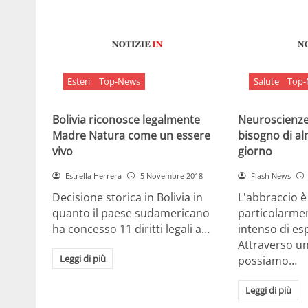
Esteri
Top-News
Salute
Top
Bolivia riconosce legalmente
Neuroscienze:
Madre Natura come un essere
bisogno di al
vivo
giorno
Estrella Herrera
5 Novembre 2018
Flash News
Decisione storica in Bolivia in
L'abbraccio 
quanto il paese sudamericano
particolarme
ha concesso 11 diritti legali a…
intenso di e
Attraverso u
Leggi di più
possiamo…
Leggi di più