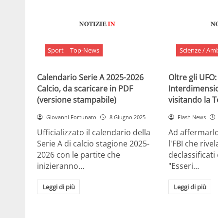
Sport
Top-News
Scienze / Am
Calendario Serie A 2025-2026
Oltre gli UFO:
Calcio, da scaricare in PDF
Interdimensi
(versione stampabile)
visitando la 
Giovanni Fortunato
8 Giugno 2025
Flash News
Ufficializzato il calendario della
Ad affermarl
Serie A di calcio stagione 2025-
l'FBI che rivela
2026 con le partite che
declassificati
inizieranno…
"Esseri…
Leggi di più
Leggi di più