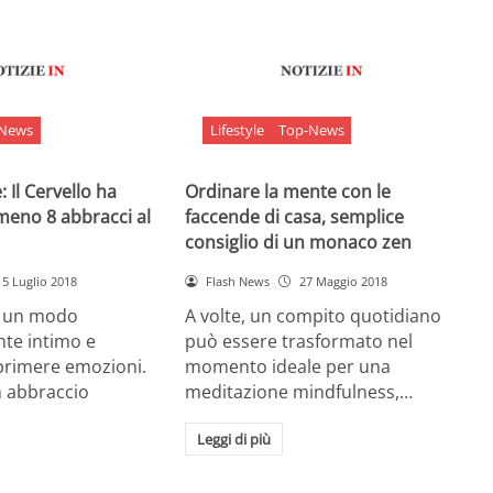
-News
Lifestyle
Top-News
 Il Cervello ha
Ordinare la mente con le
meno 8 abbracci al
faccende di casa, semplice
consiglio di un monaco zen
5 Luglio 2018
Flash News
27 Maggio 2018
è un modo
A volte, un compito quotidiano
nte intimo e
può essere trasformato nel
sprimere emozioni.
momento ideale per una
n abbraccio
meditazione mindfulness,…
Leggi di più