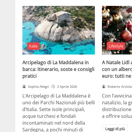
Italia
Lifestyle
Arcipelago di La Maddalena in
A Natale Lidl
barca: itinerario, soste e consigli
con un albero
pratici
euro: tutti n
Sophia Allegri
2 Aprile 2026
Roberto Arciola
L’Arcipelago di La Maddalena è
Con l’avvicin
uno dei Parchi Nazionali più belli
natalizio, la 
d’Italia. Sette isole principali,
distribuzione
acque turchesi e fondali
a offrire solu
incontaminati nel nord della
Leggi di più
Sardegna, a pochi minuti di