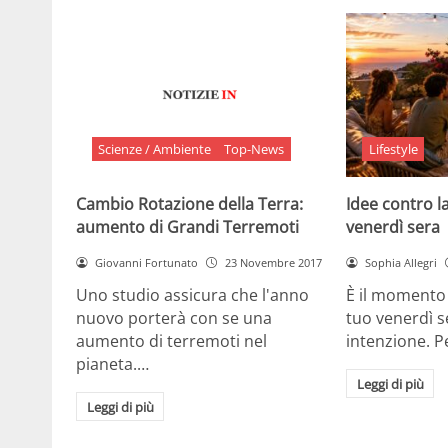
Scienze / Ambiente
Top-News
Lifestyle
Cambio Rotazione della Terra:
Idee contro la
aumento di Grandi Terremoti
venerdì sera
Giovanni Fortunato
23 Novembre 2017
Sophia Allegri
Uno studio assicura che l'anno
È il momento 
nuovo porterà con se una
tuo venerdì s
aumento di terremoti nel
intenzione. 
pianeta.…
Leggi di più
Leggi di più