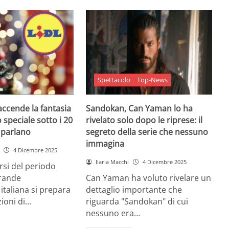
Spettacolo
Top-News
 accende la fantasia
Sandokan, Can Yaman lo ha
 speciale sotto i 20
rivelato solo dopo le riprese: il
e parlano
segreto della serie che nessuno
immagina
4 Dicembre 2025
Ilaria Macchi
4 Dicembre 2025
arsi del periodo
grande
Can Yaman ha voluto rivelare un
 italiana si prepara
dettaglio importante che
zioni di…
riguarda "Sandokan" di cui
nessuno era…