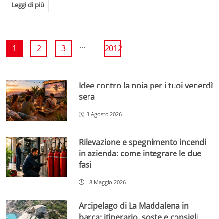
Leggi di più
...
1
2
3
2012
Idee contro la noia per i tuoi venerdì
sera
3 Agosto 2026
Rilevazione e spegnimento incendi
in azienda: come integrare le due
fasi
18 Maggio 2026
Arcipelago di La Maddalena in
barca: itinerario, soste e consigli