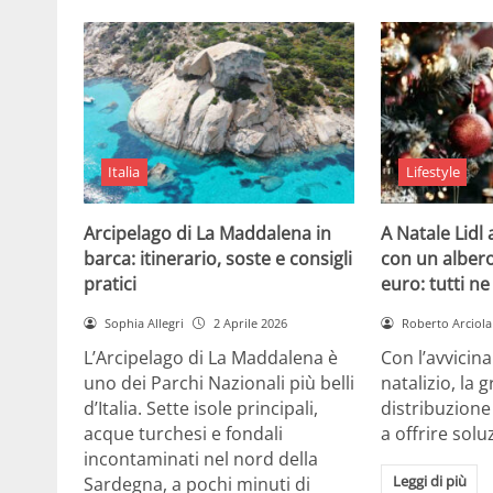
Italia
Lifestyle
Arcipelago di La Maddalena in
A Natale Lidl
barca: itinerario, soste e consigli
con un albero
pratici
euro: tutti n
Sophia Allegri
2 Aprile 2026
Roberto Arciola
L’Arcipelago di La Maddalena è
Con l’avvicin
uno dei Parchi Nazionali più belli
natalizio, la 
d’Italia. Sette isole principali,
distribuzione
acque turchesi e fondali
a offrire solu
incontaminati nel nord della
Leggi di più
Sardegna, a pochi minuti di