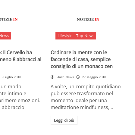
-News
Lifestyle
Top-News
 Il Cervello ha
Ordinare la mente con le
meno 8 abbracci al
faccende di casa, semplice
consiglio di un monaco zen
5 Luglio 2018
Flash News
27 Maggio 2018
è un modo
A volte, un compito quotidiano
nte intimo e
può essere trasformato nel
sprimere emozioni.
momento ideale per una
n abbraccio
meditazione mindfulness,…
Leggi di più