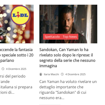
Spettacolo
Top-News
 accende la fantasia
Sandokan, Can Yaman lo ha
 speciale sotto i 20
rivelato solo dopo le riprese: il
e parlano
segreto della serie che nessuno
immagina
4 Dicembre 2025
Ilaria Macchi
4 Dicembre 2025
arsi del periodo
grande
Can Yaman ha voluto rivelare un
 italiana si prepara
dettaglio importante che
zioni di…
riguarda "Sandokan" di cui
nessuno era…