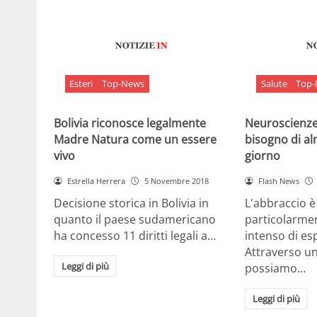
Esteri
Top-News
Salute
Top
Bolivia riconosce legalmente
Neuroscienze:
Madre Natura come un essere
bisogno di al
vivo
giorno
Estrella Herrera
5 Novembre 2018
Flash News
Decisione storica in Bolivia in
L'abbraccio 
quanto il paese sudamericano
particolarme
ha concesso 11 diritti legali a…
intenso di e
Attraverso u
Leggi di più
possiamo…
Leggi di più