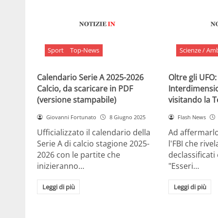
Sport
Top-News
Scienze / Am
Calendario Serie A 2025-2026
Oltre gli UFO:
Calcio, da scaricare in PDF
Interdimensi
(versione stampabile)
visitando la 
Giovanni Fortunato
8 Giugno 2025
Flash News
Ufficializzato il calendario della
Ad affermarl
Serie A di calcio stagione 2025-
l'FBI che rivela
2026 con le partite che
declassificati
inizieranno…
"Esseri…
Leggi di più
Leggi di più