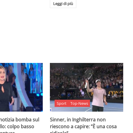
Leggi di più
Sport
Top-News
 notizia bomba sul
Sinner, in Inghilterra non
lo: colpo basso
riescono a capire: ”È una cosa