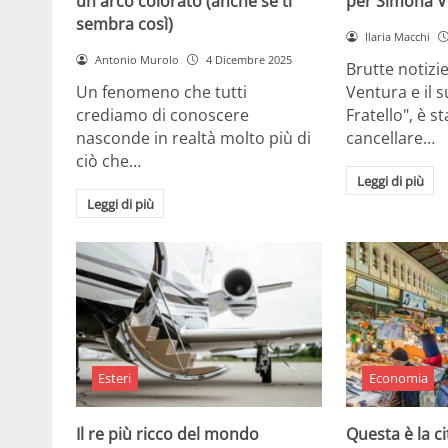
un arco colorato (anche se ti
per Simona V
sembra così)
Ilaria Macchi
Antonio Murolo
4 Dicembre 2025
Brutte notizi
Un fenomeno che tutti
Ventura e il 
crediamo di conoscere
Fratello", è s
nasconde in realtà molto più di
cancellare…
ciò che…
Leggi di più
Leggi di più
Esteri
Economia
Il re più ricco del mondo
Questa è la ci