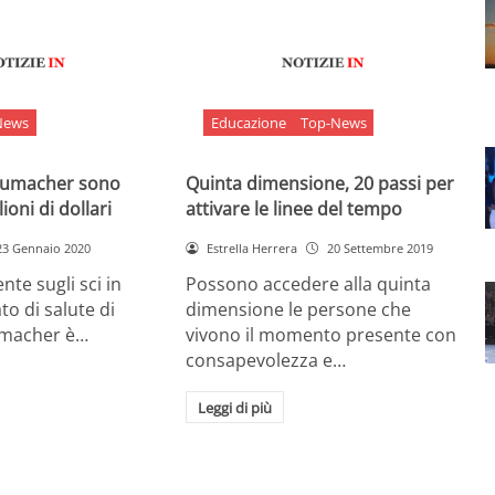
News
Educazione
Top-News
chumacher sono
Quinta dimensione, 20 passi per
ioni di dollari
attivare le linee del tempo
23 Gennaio 2020
Estrella Herrera
20 Settembre 2019
nte sugli sci in
Possono accedere alla quinta
ato di salute di
dimensione le persone che
umacher è…
vivono il momento presente con
consapevolezza e…
Leggi di più