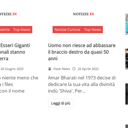
biente
Top-News
Notizie Curiose
Top-News
 Esseri Giganti
Uomo non riesce ad abbassare
onali stanno
il braccio destro da quasi 50
Terra
anni
20 Giugno 2023
Flash News
26 Aprile 2022
o niente meno che
Amar Bharati nel 1973 decise di
 i files
dedicare la sua vita alla divinità
 con il nome
indù 'Shiva'. Per…
Leggi di più