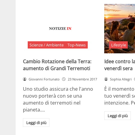
Scienze / Ambiente
Top-News
Lifestyle
Cambio Rotazione della Terra:
Idee contro la
aumento di Grandi Terremoti
venerdì sera
Giovanni Fortunato
23 Novembre 2017
Sophia Allegri
Uno studio assicura che l'anno
È il momento 
nuovo porterà con se una
tuo venerdì s
aumento di terremoti nel
intenzione. 
pianeta.…
Leggi di più
Leggi di più