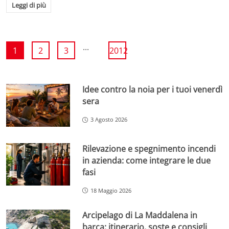
Leggi di più
...
1
2
3
2012
Idee contro la noia per i tuoi venerdì
sera
3 Agosto 2026
Rilevazione e spegnimento incendi
in azienda: come integrare le due
fasi
18 Maggio 2026
Arcipelago di La Maddalena in
barca: itinerario, soste e consigli