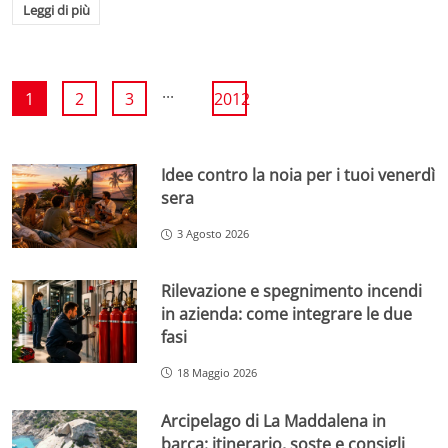
Leggi di più
...
1
2
3
2012
Idee contro la noia per i tuoi venerdì
sera
3 Agosto 2026
Rilevazione e spegnimento incendi
in azienda: come integrare le due
fasi
18 Maggio 2026
Arcipelago di La Maddalena in
barca: itinerario, soste e consigli