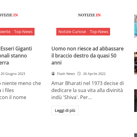
biente
Top-News
Notizie Curiose
Top-News
 Esseri Giganti
Uomo non riesce ad abbassare
onali stanno
il braccio destro da quasi 50
Terra
anni
20 Giugno 2023
Flash News
26 Aprile 2022
o niente meno che
Amar Bharati nel 1973 decise di
 i files
dedicare la sua vita alla divinità
 con il nome
indù 'Shiva'. Per…
Leggi di più