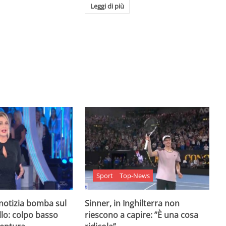
Leggi di più
Sport
Top-News
 notizia bomba sul
Sinner, in Inghilterra non
lo: colpo basso
riescono a capire: ”È una cosa