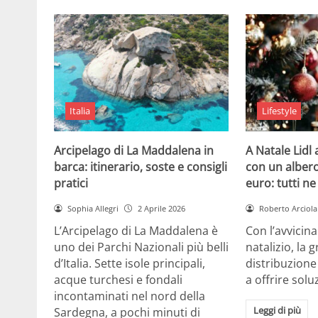
Italia
Lifestyle
Arcipelago di La Maddalena in
A Natale Lidl
barca: itinerario, soste e consigli
con un albero
pratici
euro: tutti n
Sophia Allegri
2 Aprile 2026
Roberto Arciola
L’Arcipelago di La Maddalena è
Con l’avvicin
uno dei Parchi Nazionali più belli
natalizio, la 
d’Italia. Sette isole principali,
distribuzione
acque turchesi e fondali
a offrire solu
incontaminati nel nord della
Leggi di più
Sardegna, a pochi minuti di