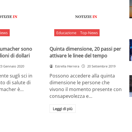
News
Educazione
Top-News
chumacher sono
Quinta dimensione, 20 passi per
ioni di dollari
attivare le linee del tempo
23 Gennaio 2020
Estrella Herrera
20 Settembre 2019
nte sugli sci in
Possono accedere alla quinta
ato di salute di
dimensione le persone che
umacher è…
vivono il momento presente con
consapevolezza e…
Leggi di più