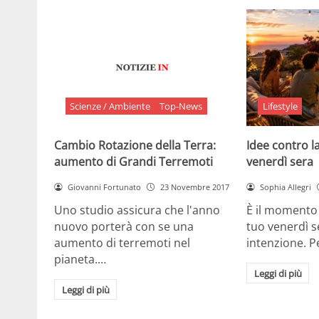
Scienze / Ambiente
Top-News
Lifestyle
Cambio Rotazione della Terra:
Idee contro la
aumento di Grandi Terremoti
venerdì sera
Giovanni Fortunato
23 Novembre 2017
Sophia Allegri
Uno studio assicura che l'anno
È il momento 
nuovo porterà con se una
tuo venerdì s
aumento di terremoti nel
intenzione. 
pianeta.…
Leggi di più
Leggi di più