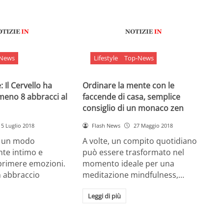
-News
Lifestyle
Top-News
 Il Cervello ha
Ordinare la mente con le
meno 8 abbracci al
faccende di casa, semplice
consiglio di un monaco zen
5 Luglio 2018
Flash News
27 Maggio 2018
è un modo
A volte, un compito quotidiano
nte intimo e
può essere trasformato nel
sprimere emozioni.
momento ideale per una
n abbraccio
meditazione mindfulness,…
Leggi di più