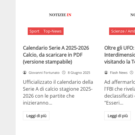
Sport
Top-News
Scienze / Am
Calendario Serie A 2025-2026
Oltre gli UFO:
Calcio, da scaricare in PDF
Interdimensi
(versione stampabile)
visitando la 
Giovanni Fortunato
8 Giugno 2025
Flash News
Ufficializzato il calendario della
Ad affermarl
Serie A di calcio stagione 2025-
l'FBI che rivela
2026 con le partite che
declassificati
inizieranno…
"Esseri…
Leggi di più
Leggi di più