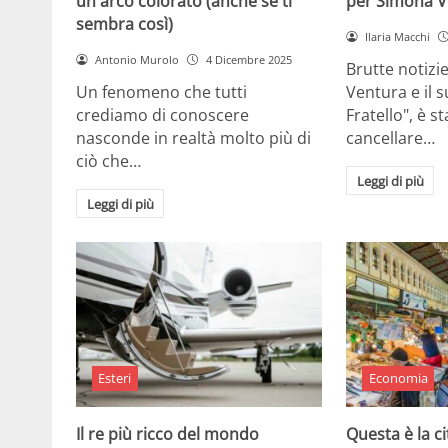
un arco colorato (anche se ti
per Simona V
sembra così)
Ilaria Macchi
Antonio Murolo
4 Dicembre 2025
Brutte notizi
Un fenomeno che tutti
Ventura e il 
crediamo di conoscere
Fratello", è s
nasconde in realtà molto più di
cancellare…
ciò che…
Leggi di più
Leggi di più
Esteri
Economia
Il re più ricco del mondo
Questa è la ci