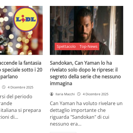
Spettacolo
Top-News
 accende la fantasia
Sandokan, Can Yaman lo ha
 speciale sotto i 20
rivelato solo dopo le riprese: il
e parlano
segreto della serie che nessuno
immagina
4 Dicembre 2025
Ilaria Macchi
4 Dicembre 2025
arsi del periodo
grande
Can Yaman ha voluto rivelare un
 italiana si prepara
dettaglio importante che
zioni di…
riguarda "Sandokan" di cui
nessuno era…