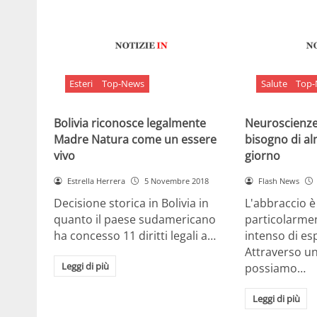
Esteri
Top-News
Salute
Top
Bolivia riconosce legalmente
Neuroscienze:
Madre Natura come un essere
bisogno di al
vivo
giorno
Estrella Herrera
5 Novembre 2018
Flash News
Decisione storica in Bolivia in
L'abbraccio 
quanto il paese sudamericano
particolarme
ha concesso 11 diritti legali a…
intenso di e
Attraverso u
Leggi di più
possiamo…
Leggi di più