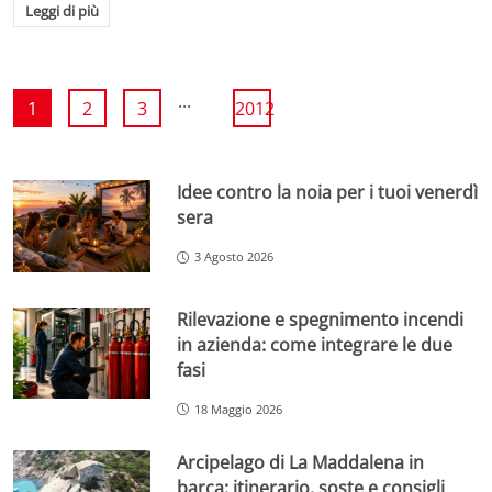
Leggi di più
...
1
2
3
2012
Idee contro la noia per i tuoi venerdì
sera
3 Agosto 2026
Rilevazione e spegnimento incendi
in azienda: come integrare le due
fasi
18 Maggio 2026
Arcipelago di La Maddalena in
barca: itinerario, soste e consigli