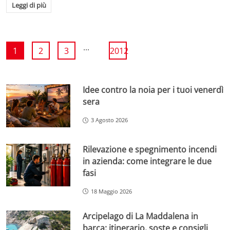
Leggi di più
...
1
2
3
2012
Idee contro la noia per i tuoi venerdì
sera
3 Agosto 2026
Rilevazione e spegnimento incendi
in azienda: come integrare le due
fasi
18 Maggio 2026
Arcipelago di La Maddalena in
barca: itinerario, soste e consigli