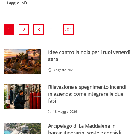
Leggi di più
...
1
2
3
2012
Idee contro la noia per i tuoi venerdì
sera
3 Agosto 2026
Rilevazione e spegnimento incendi
in azienda: come integrare le due
fasi
18 Maggio 2026
Arcipelago di La Maddalena in
barca: itinerario, soste e consigli