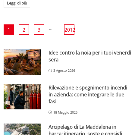
Leggi di più
...
1
2
3
2012
Idee contro la noia per i tuoi venerdì
sera
3 Agosto 2026
Rilevazione e spegnimento incendi
in azienda: come integrare le due
fasi
18 Maggio 2026
Arcipelago di La Maddalena in
barca: itinerario, soste e consigli