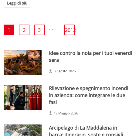
Leggi di più
...
1
2
3
2012
Idee contro la noia per i tuoi venerdì
sera
3 Agosto 2026
Rilevazione e spegnimento incendi
in azienda: come integrare le due
fasi
18 Maggio 2026
Arcipelago di La Maddalena in
barca: itinerario, soste e consigli