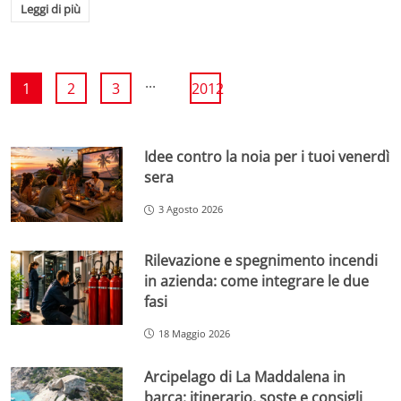
Leggi di più
...
1
2
3
2012
Idee contro la noia per i tuoi venerdì
sera
3 Agosto 2026
Rilevazione e spegnimento incendi
in azienda: come integrare le due
fasi
18 Maggio 2026
Arcipelago di La Maddalena in
barca: itinerario, soste e consigli