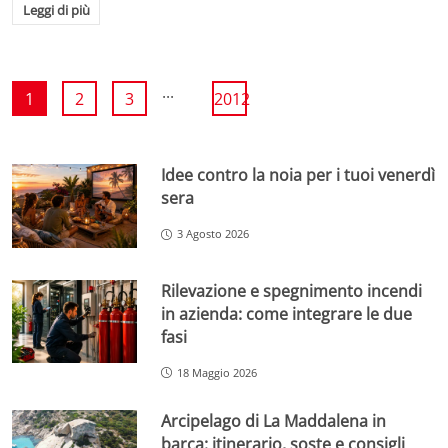
Leggi di più
...
1
2
3
2012
Idee contro la noia per i tuoi venerdì
sera
3 Agosto 2026
Rilevazione e spegnimento incendi
in azienda: come integrare le due
fasi
18 Maggio 2026
Arcipelago di La Maddalena in
barca: itinerario, soste e consigli