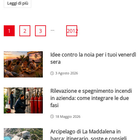
Leggi di più
...
1
2
3
2012
Idee contro la noia per i tuoi venerdì
sera
3 Agosto 2026
Rilevazione e spegnimento incendi
in azienda: come integrare le due
fasi
18 Maggio 2026
Arcipelago di La Maddalena in
barca: itinerario, soste e consigli