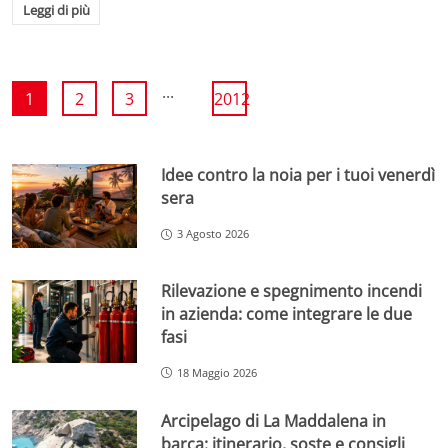
Leggi di più
...
1
2
3
2012
Idee contro la noia per i tuoi venerdì
sera
3 Agosto 2026
Rilevazione e spegnimento incendi
in azienda: come integrare le due
fasi
18 Maggio 2026
Arcipelago di La Maddalena in
barca: itinerario, soste e consigli