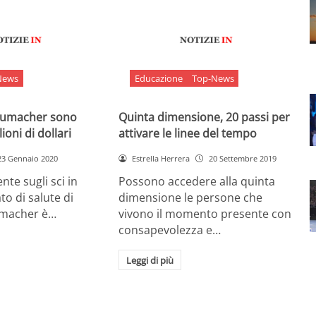
News
Educazione
Top-News
chumacher sono
Quinta dimensione, 20 passi per
ioni di dollari
attivare le linee del tempo
23 Gennaio 2020
Estrella Herrera
20 Settembre 2019
nte sugli sci in
Possono accedere alla quinta
ato di salute di
dimensione le persone che
umacher è…
vivono il momento presente con
consapevolezza e…
Leggi di più