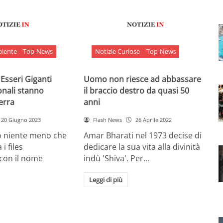
biente
Top-News
Notizie Curiose
Top-News
 Esseri Giganti
Uomo non riesce ad abbassare
onali stanno
il braccio destro da quasi 50
Terra
anni
20 Giugno 2023
Flash News
26 Aprile 2022
o niente meno che
Amar Bharati nel 1973 decise di
 i files
dedicare la sua vita alla divinità
 con il nome
indù 'Shiva'. Per…
Leggi di più