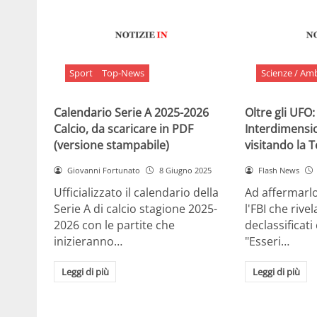
Sport
Top-News
Scienze / Am
Calendario Serie A 2025-2026
Oltre gli UFO:
Calcio, da scaricare in PDF
Interdimensi
(versione stampabile)
visitando la 
Giovanni Fortunato
8 Giugno 2025
Flash News
Ufficializzato il calendario della
Ad affermarl
Serie A di calcio stagione 2025-
l'FBI che rivela
2026 con le partite che
declassificati
inizieranno…
"Esseri…
Leggi di più
Leggi di più