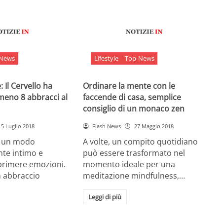
-News
Lifestyle
Top-News
 Il Cervello ha
Ordinare la mente con le
meno 8 abbracci al
faccende di casa, semplice
consiglio di un monaco zen
5 Luglio 2018
Flash News
27 Maggio 2018
è un modo
A volte, un compito quotidiano
nte intimo e
può essere trasformato nel
sprimere emozioni.
momento ideale per una
n abbraccio
meditazione mindfulness,…
Leggi di più