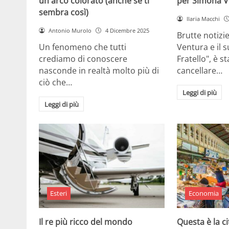
un arco colorato (anche se ti
per Simona V
sembra così)
Ilaria Macchi
Antonio Murolo
4 Dicembre 2025
Brutte notizi
Un fenomeno che tutti
Ventura e il 
crediamo di conoscere
Fratello", è s
nasconde in realtà molto più di
cancellare…
ciò che…
Leggi di più
Leggi di più
Esteri
Economia
Il re più ricco del mondo
Questa è la ci