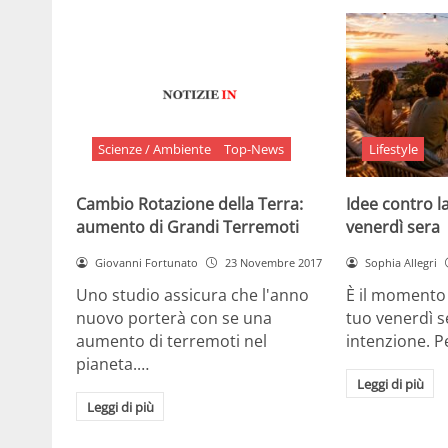
Scienze / Ambiente
Top-News
Lifestyle
Cambio Rotazione della Terra:
Idee contro la
aumento di Grandi Terremoti
venerdì sera
Giovanni Fortunato
23 Novembre 2017
Sophia Allegri
Uno studio assicura che l'anno
È il momento 
nuovo porterà con se una
tuo venerdì s
aumento di terremoti nel
intenzione. 
pianeta.…
Leggi di più
Leggi di più