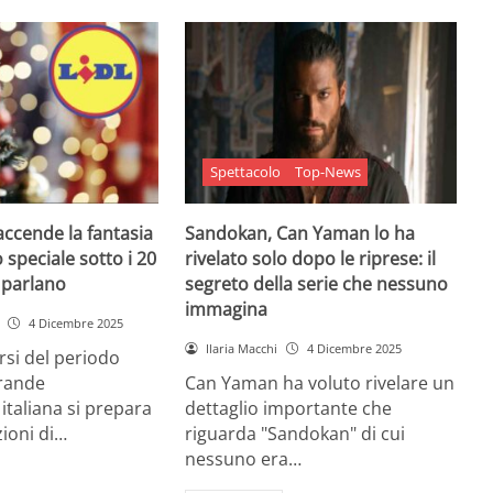
Spettacolo
Top-News
 accende la fantasia
Sandokan, Can Yaman lo ha
 speciale sotto i 20
rivelato solo dopo le riprese: il
e parlano
segreto della serie che nessuno
immagina
4 Dicembre 2025
Ilaria Macchi
4 Dicembre 2025
arsi del periodo
grande
Can Yaman ha voluto rivelare un
 italiana si prepara
dettaglio importante che
zioni di…
riguarda "Sandokan" di cui
nessuno era…