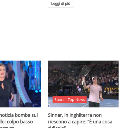
Leggi di più
Sport
Top-News
 notizia bomba sul
Sinner, in Inghilterra non
lo: colpo basso
riescono a capire: ”È una cosa