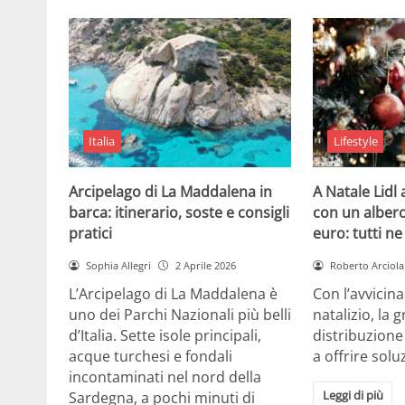
Italia
Lifestyle
Arcipelago di La Maddalena in
A Natale Lidl
barca: itinerario, soste e consigli
con un albero
pratici
euro: tutti n
Sophia Allegri
2 Aprile 2026
Roberto Arciola
L’Arcipelago di La Maddalena è
Con l’avvicin
uno dei Parchi Nazionali più belli
natalizio, la 
d’Italia. Sette isole principali,
distribuzione
acque turchesi e fondali
a offrire solu
incontaminati nel nord della
Leggi di più
Sardegna, a pochi minuti di