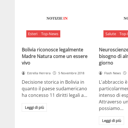
Esteri
Top-News
Salute
Top
Bolivia riconosce legalmente
Neuroscienze:
Madre Natura come un essere
bisogno di al
vivo
giorno
Estrella Herrera
5 Novembre 2018
Flash News
Decisione storica in Bolivia in
L'abbraccio 
quanto il paese sudamericano
particolarme
ha concesso 11 diritti legali a…
intenso di e
Attraverso u
Leggi di più
possiamo…
Leggi di più