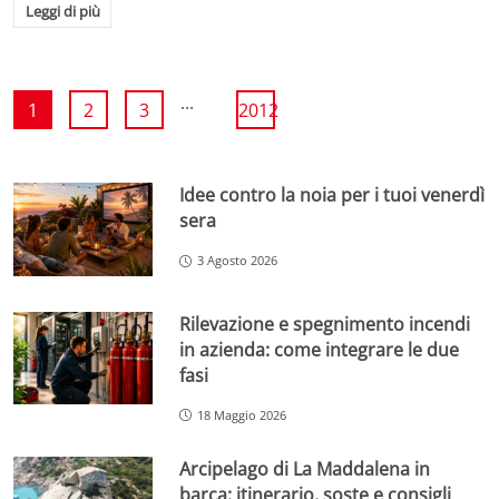
Leggi di più
...
1
2
3
2012
Idee contro la noia per i tuoi venerdì
sera
3 Agosto 2026
Rilevazione e spegnimento incendi
in azienda: come integrare le due
fasi
18 Maggio 2026
Arcipelago di La Maddalena in
barca: itinerario, soste e consigli