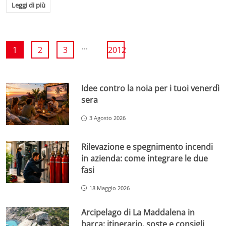
Leggi di più
...
1
2
3
2012
Idee contro la noia per i tuoi venerdì
sera
3 Agosto 2026
Rilevazione e spegnimento incendi
in azienda: come integrare le due
fasi
18 Maggio 2026
Arcipelago di La Maddalena in
barca: itinerario, soste e consigli