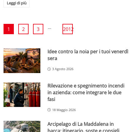
Leggi di più
...
1
2
3
2012
Idee contro la noia per i tuoi venerdì
sera
3 Agosto 2026
Rilevazione e spegnimento incendi
in azienda: come integrare le due
fasi
18 Maggio 2026
Arcipelago di La Maddalena in
barca: itinerario, soste e consigli