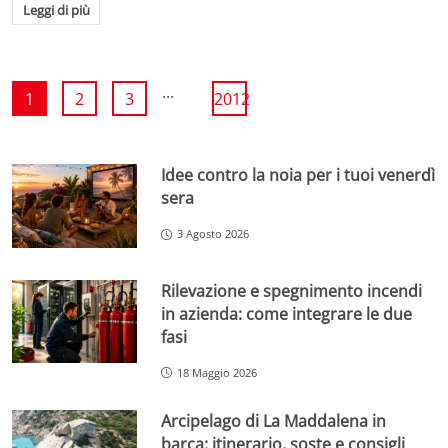
Leggi di più
...
1
2
3
2012
Idee contro la noia per i tuoi venerdì
sera
3 Agosto 2026
Rilevazione e spegnimento incendi
in azienda: come integrare le due
fasi
18 Maggio 2026
Arcipelago di La Maddalena in
barca: itinerario, soste e consigli