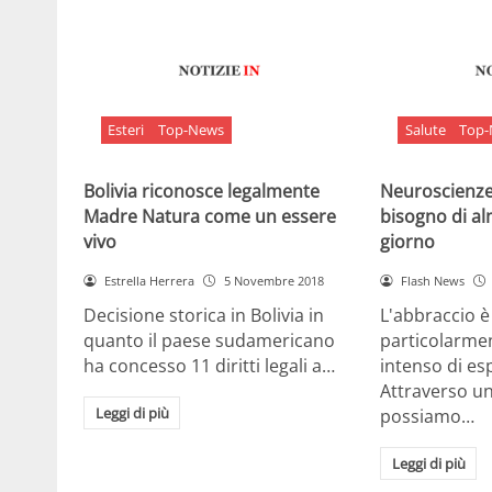
Esteri
Top-News
Salute
Top
Bolivia riconosce legalmente
Neuroscienze:
Madre Natura come un essere
bisogno di al
vivo
giorno
Estrella Herrera
5 Novembre 2018
Flash News
Decisione storica in Bolivia in
L'abbraccio 
quanto il paese sudamericano
particolarme
ha concesso 11 diritti legali a…
intenso di e
Attraverso u
Leggi di più
possiamo…
Leggi di più