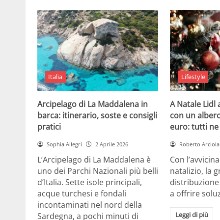
Italia
Lifestyle
Arcipelago di La Maddalena in
A Natale Lidl
barca: itinerario, soste e consigli
con un albero
pratici
euro: tutti n
Sophia Allegri
2 Aprile 2026
Roberto Arciola
L’Arcipelago di La Maddalena è
Con l’avvicin
uno dei Parchi Nazionali più belli
natalizio, la 
d’Italia. Sette isole principali,
distribuzione
acque turchesi e fondali
a offrire solu
incontaminati nel nord della
Leggi di più
Sardegna, a pochi minuti di