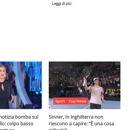
Leggi di più
Sport
Top-News
 notizia bomba sul
Sinner, in Inghilterra non
lo: colpo basso
riescono a capire: ”È una cosa