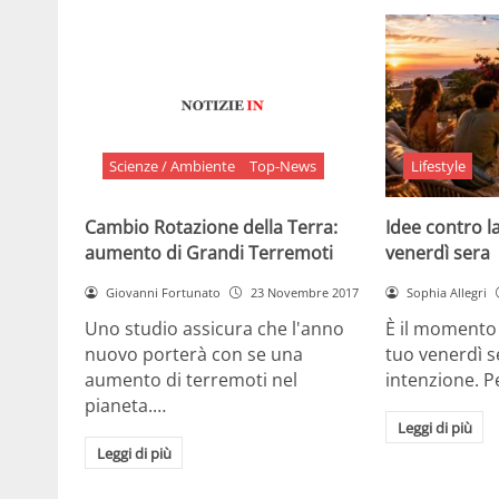
Scienze / Ambiente
Top-News
Lifestyle
Cambio Rotazione della Terra:
Idee contro la
aumento di Grandi Terremoti
venerdì sera
Giovanni Fortunato
23 Novembre 2017
Sophia Allegri
Uno studio assicura che l'anno
È il momento 
nuovo porterà con se una
tuo venerdì s
aumento di terremoti nel
intenzione. 
pianeta.…
Leggi di più
Leggi di più