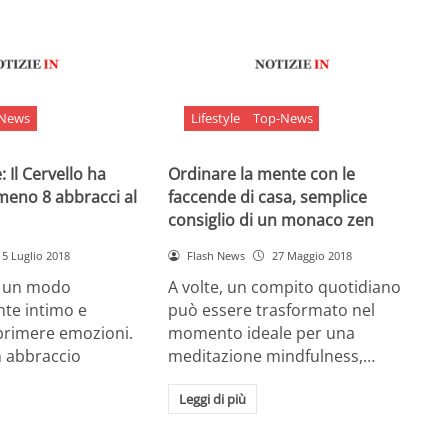
-News
Lifestyle
Top-News
 Il Cervello ha
Ordinare la mente con le
meno 8 abbracci al
faccende di casa, semplice
consiglio di un monaco zen
5 Luglio 2018
Flash News
27 Maggio 2018
è un modo
A volte, un compito quotidiano
nte intimo e
può essere trasformato nel
sprimere emozioni.
momento ideale per una
n abbraccio
meditazione mindfulness,…
Leggi di più