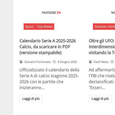
Sport
Top-News
Scienze / Am
Calendario Serie A 2025-2026
Oltre gli UFO:
Calcio, da scaricare in PDF
Interdimensi
(versione stampabile)
visitando la 
Giovanni Fortunato
8 Giugno 2025
Flash News
Ufficializzato il calendario della
Ad affermarl
Serie A di calcio stagione 2025-
l'FBI che rivela
2026 con le partite che
declassificati
inizieranno…
"Esseri…
Leggi di più
Leggi di più