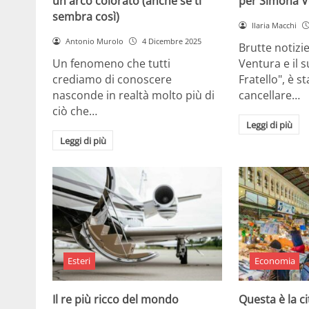
un arco colorato (anche se ti
per Simona V
sembra così)
Ilaria Macchi
Antonio Murolo
4 Dicembre 2025
Brutte notizi
Un fenomeno che tutti
Ventura e il 
crediamo di conoscere
Fratello", è s
nasconde in realtà molto più di
cancellare…
ciò che…
Leggi di più
Leggi di più
Esteri
Economia
Il re più ricco del mondo
Questa è la ci