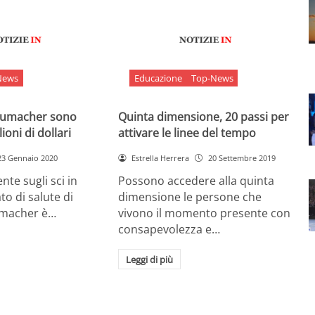
News
Educazione
Top-News
chumacher sono
Quinta dimensione, 20 passi per
ioni di dollari
attivare le linee del tempo
23 Gennaio 2020
Estrella Herrera
20 Settembre 2019
nte sugli sci in
Possono accedere alla quinta
ato di salute di
dimensione le persone che
umacher è…
vivono il momento presente con
consapevolezza e…
Leggi di più