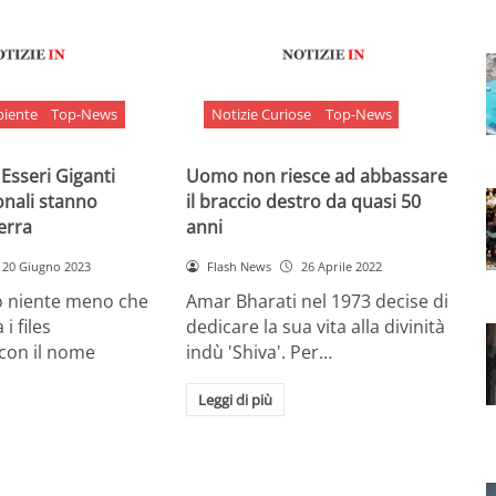
biente
Top-News
Notizie Curiose
Top-News
 Esseri Giganti
Uomo non riesce ad abbassare
onali stanno
il braccio destro da quasi 50
Terra
anni
20 Giugno 2023
Flash News
26 Aprile 2022
o niente meno che
Amar Bharati nel 1973 decise di
 i files
dedicare la sua vita alla divinità
 con il nome
indù 'Shiva'. Per…
Leggi di più