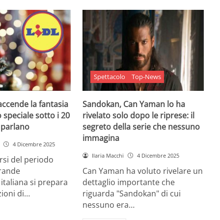
Spettacolo
Top-News
 accende la fantasia
Sandokan, Can Yaman lo ha
 speciale sotto i 20
rivelato solo dopo le riprese: il
e parlano
segreto della serie che nessuno
immagina
4 Dicembre 2025
Ilaria Macchi
4 Dicembre 2025
arsi del periodo
grande
Can Yaman ha voluto rivelare un
 italiana si prepara
dettaglio importante che
zioni di…
riguarda "Sandokan" di cui
nessuno era…