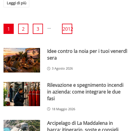
Leggi di più
...
1
2
3
2012
Idee contro la noia per i tuoi venerdì
sera
3 Agosto 2026
Rilevazione e spegnimento incendi
in azienda: come integrare le due
fasi
18 Maggio 2026
Arcipelago di La Maddalena in
barca: itinerario, soste e consigli