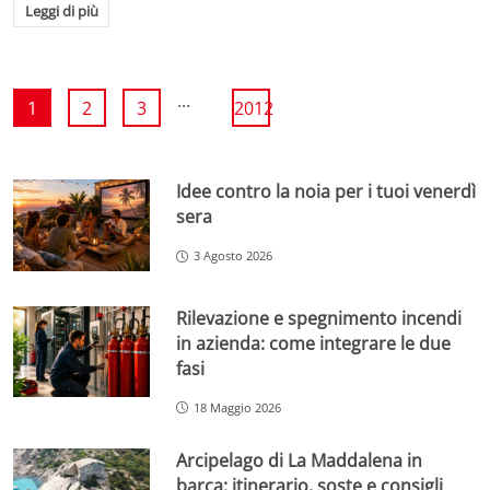
Leggi di più
...
1
2
3
2012
Idee contro la noia per i tuoi venerdì
sera
3 Agosto 2026
Rilevazione e spegnimento incendi
in azienda: come integrare le due
fasi
18 Maggio 2026
Arcipelago di La Maddalena in
barca: itinerario, soste e consigli