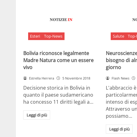
Esteri
Top-News
Salute
Top
Bolivia riconosce legalmente
Neuroscienze:
Madre Natura come un essere
bisogno di al
vivo
giorno
Estrella Herrera
5 Novembre 2018
Flash News
Decisione storica in Bolivia in
L'abbraccio 
quanto il paese sudamericano
particolarme
ha concesso 11 diritti legali a…
intenso di e
Attraverso u
Leggi di più
possiamo…
Leggi di più