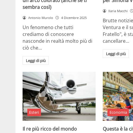
un arco colorato (anche se ti
per Simona V
sembra così)
Ilaria Macchi
Antonio Murolo
4 Dicembre 2025
Brutte notizi
Un fenomeno che tutti
Ventura e il 
crediamo di conoscere
Fratello", è s
nasconde in realtà molto più di
cancellare…
ciò che…
Leggi di più
Leggi di più
Esteri
Economia
Il re più ricco del mondo
Questa è la ci