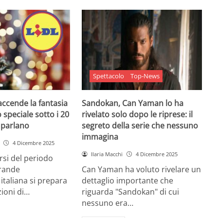
Spettacolo
Top-News
 accende la fantasia
Sandokan, Can Yaman lo ha
 speciale sotto i 20
rivelato solo dopo le riprese: il
e parlano
segreto della serie che nessuno
immagina
4 Dicembre 2025
Ilaria Macchi
4 Dicembre 2025
arsi del periodo
grande
Can Yaman ha voluto rivelare un
 italiana si prepara
dettaglio importante che
zioni di…
riguarda "Sandokan" di cui
nessuno era…