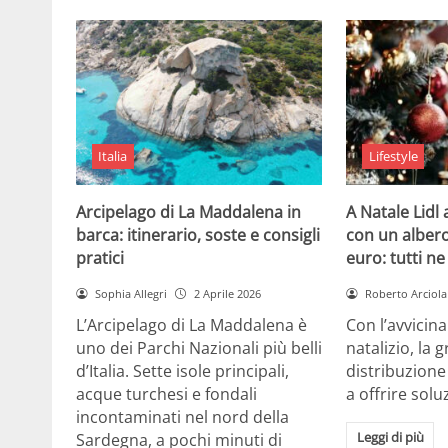
Italia
Lifestyle
Arcipelago di La Maddalena in
A Natale Lidl
barca: itinerario, soste e consigli
con un albero
pratici
euro: tutti n
Sophia Allegri
2 Aprile 2026
Roberto Arciola
L’Arcipelago di La Maddalena è
Con l’avvicin
uno dei Parchi Nazionali più belli
natalizio, la 
d’Italia. Sette isole principali,
distribuzione
acque turchesi e fondali
a offrire solu
incontaminati nel nord della
Leggi di più
Sardegna, a pochi minuti di