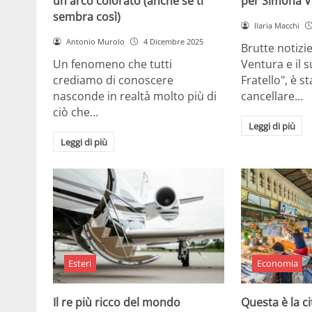
un arco colorato (anche se ti
per Simona V
sembra così)
Ilaria Macchi
Antonio Murolo
4 Dicembre 2025
Brutte notizi
Un fenomeno che tutti
Ventura e il 
crediamo di conoscere
Fratello", è s
nasconde in realtà molto più di
cancellare…
ciò che…
Leggi di più
Leggi di più
Esteri
Economia
Il re più ricco del mondo
Questa è la ci