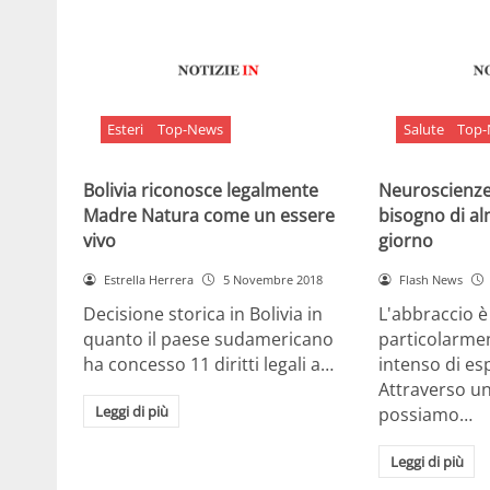
Esteri
Top-News
Salute
Top
Bolivia riconosce legalmente
Neuroscienze:
Madre Natura come un essere
bisogno di al
vivo
giorno
Estrella Herrera
5 Novembre 2018
Flash News
Decisione storica in Bolivia in
L'abbraccio 
quanto il paese sudamericano
particolarme
ha concesso 11 diritti legali a…
intenso di e
Attraverso u
Leggi di più
possiamo…
Leggi di più