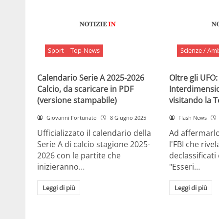
Sport
Top-News
Scienze / Am
Calendario Serie A 2025-2026
Oltre gli UFO:
Calcio, da scaricare in PDF
Interdimensi
(versione stampabile)
visitando la 
Giovanni Fortunato
8 Giugno 2025
Flash News
Ufficializzato il calendario della
Ad affermarl
Serie A di calcio stagione 2025-
l'FBI che rivela
2026 con le partite che
declassificati
inizieranno…
"Esseri…
Leggi di più
Leggi di più