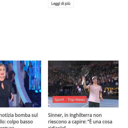
Leggi di più
Sport
Top-News
 notizia bomba sul
Sinner, in Inghilterra non
lo: colpo basso
riescono a capire: ”È una cosa