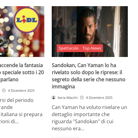
Spettacolo
Top-News
 accende la fantasia
Sandokan, Can Yaman lo ha
 speciale sotto i 20
rivelato solo dopo le riprese: il
e parlano
segreto della serie che nessuno
immagina
4 Dicembre 2025
Ilaria Macchi
4 Dicembre 2025
arsi del periodo
grande
Can Yaman ha voluto rivelare un
 italiana si prepara
dettaglio importante che
zioni di…
riguarda "Sandokan" di cui
nessuno era…