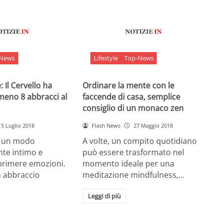
-News
Lifestyle
Top-News
 Il Cervello ha
Ordinare la mente con le
meno 8 abbracci al
faccende di casa, semplice
consiglio di un monaco zen
5 Luglio 2018
Flash News
27 Maggio 2018
è un modo
A volte, un compito quotidiano
nte intimo e
può essere trasformato nel
sprimere emozioni.
momento ideale per una
n abbraccio
meditazione mindfulness,…
Leggi di più