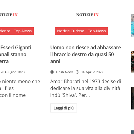
biente
Top-News
Notizie Curiose
Top-News
 Esseri Giganti
Uomo non riesce ad abbassare
onali stanno
il braccio destro da quasi 50
Terra
anni
20 Giugno 2023
Flash News
26 Aprile 2022
o niente meno che
Amar Bharati nel 1973 decise di
 i files
dedicare la sua vita alla divinità
 con il nome
indù 'Shiva'. Per…
Leggi di più