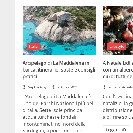
Italia
Lifestyle
Arcipelago di La Maddalena in
A Natale Lidl
barca: itinerario, soste e consigli
con un albero
pratici
euro: tutti n
Sophia Allegri
2 Aprile 2026
Roberto Arciola
L’Arcipelago di La Maddalena è
Con l’avvicin
uno dei Parchi Nazionali più belli
natalizio, la 
d’Italia. Sette isole principali,
distribuzione
acque turchesi e fondali
a offrire solu
incontaminati nel nord della
Leggi di più
Sardegna, a pochi minuti di