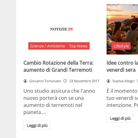
Scienze / Ambiente
Top-News
Lifestyle
Cambio Rotazione della Terra:
Idee contro la
aumento di Grandi Terremoti
venerdì sera
Giovanni Fortunato
23 Novembre 2017
Sophia Allegri
Uno studio assicura che l'anno
È il momento 
nuovo porterà con se una
tuo venerdì s
aumento di terremoti nel
intenzione. 
pianeta.…
Leggi di più
Leggi di più