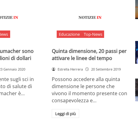
News
Educazione
Top-News
chumacher sono
Quinta dimensione, 20 passi per
ioni di dollari
attivare le linee del tempo
23 Gennaio 2020
Estrella Herrera
20 Settembre 2019
nte sugli sci in
Possono accedere alla quinta
ato di salute di
dimensione le persone che
umacher è…
vivono il momento presente con
consapevolezza e…
Leggi di più