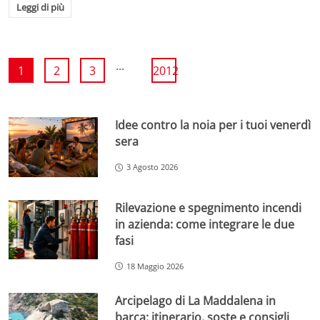
Leggi di più
...
1
2
3
2012
Idee contro la noia per i tuoi venerdì
sera
3 Agosto 2026
Rilevazione e spegnimento incendi
in azienda: come integrare le due
fasi
18 Maggio 2026
Arcipelago di La Maddalena in
barca: itinerario, soste e consigli