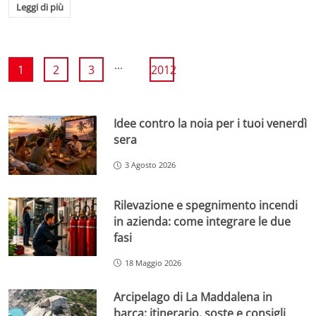
Leggi di più
...
1
2
3
2012
Idee contro la noia per i tuoi venerdì
sera
3 Agosto 2026
Rilevazione e spegnimento incendi
in azienda: come integrare le due
fasi
18 Maggio 2026
Arcipelago di La Maddalena in
barca: itinerario, soste e consigli