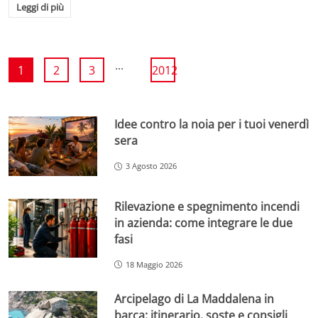
Leggi di più
...
1
2
3
2012
Idee contro la noia per i tuoi venerdì
sera
3 Agosto 2026
Rilevazione e spegnimento incendi
in azienda: come integrare le due
fasi
18 Maggio 2026
Arcipelago di La Maddalena in
barca: itinerario, soste e consigli