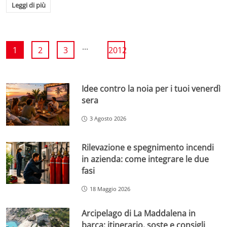
Leggi di più
...
1
2
3
2012
Idee contro la noia per i tuoi venerdì
sera
3 Agosto 2026
Rilevazione e spegnimento incendi
in azienda: come integrare le due
fasi
18 Maggio 2026
Arcipelago di La Maddalena in
barca: itinerario, soste e consigli