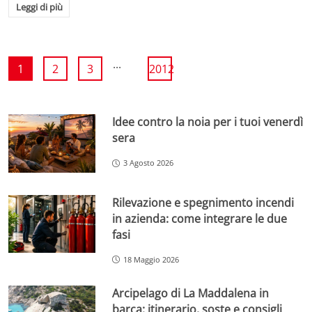
Leggi di più
...
1
2
3
2012
Idee contro la noia per i tuoi venerdì
sera
3 Agosto 2026
Rilevazione e spegnimento incendi
in azienda: come integrare le due
fasi
18 Maggio 2026
Arcipelago di La Maddalena in
barca: itinerario, soste e consigli