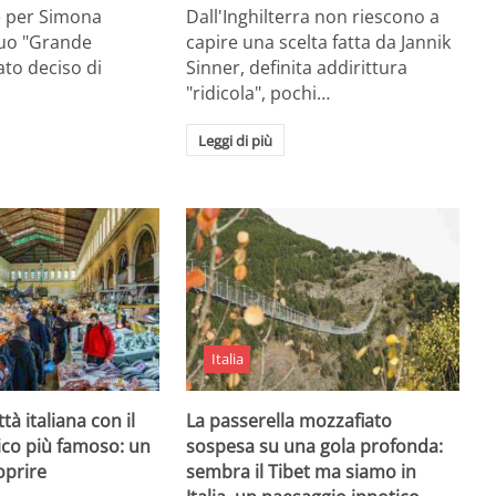
e per Simona
Dall'Inghilterra non riescono a
suo "Grande
capire una scelta fatta da Jannik
tato deciso di
Sinner, definita addirittura
"ridicola", pochi…
Leggi di più
Italia
ttà italiana con il
La passerella mozzafiato
ico più famoso: un
sospesa su una gola profonda:
oprire
sembra il Tibet ma siamo in