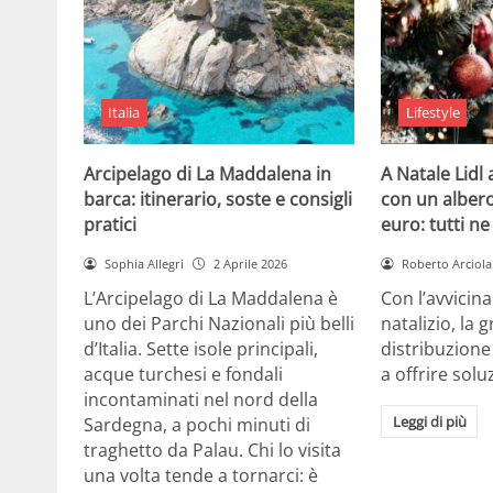
Italia
Lifestyle
Arcipelago di La Maddalena in
A Natale Lidl
barca: itinerario, soste e consigli
con un albero
pratici
euro: tutti n
Sophia Allegri
2 Aprile 2026
Roberto Arciola
L’Arcipelago di La Maddalena è
Con l’avvicin
uno dei Parchi Nazionali più belli
natalizio, la 
d’Italia. Sette isole principali,
distribuzione
acque turchesi e fondali
a offrire solu
incontaminati nel nord della
Leggi di più
Sardegna, a pochi minuti di
traghetto da Palau. Chi lo visita
una volta tende a tornarci: è