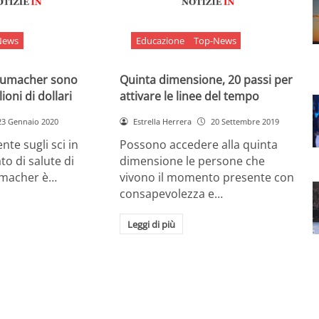
News
Educazione
Top-News
chumacher sono
Quinta dimensione, 20 passi per
ioni di dollari
attivare le linee del tempo
23 Gennaio 2020
Estrella Herrera
20 Settembre 2019
nte sugli sci in
Possono accedere alla quinta
ato di salute di
dimensione le persone che
umacher è…
vivono il momento presente con
consapevolezza e…
Leggi di più