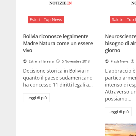
Esteri
Top-News
Salute
Top
Bolivia riconosce legalmente
Neuroscienze:
Madre Natura come un essere
bisogno di al
vivo
giorno
Estrella Herrera
5 Novembre 2018
Flash News
Decisione storica in Bolivia in
L'abbraccio 
quanto il paese sudamericano
particolarme
ha concesso 11 diritti legali a…
intenso di e
Attraverso u
Leggi di più
possiamo…
Leggi di più