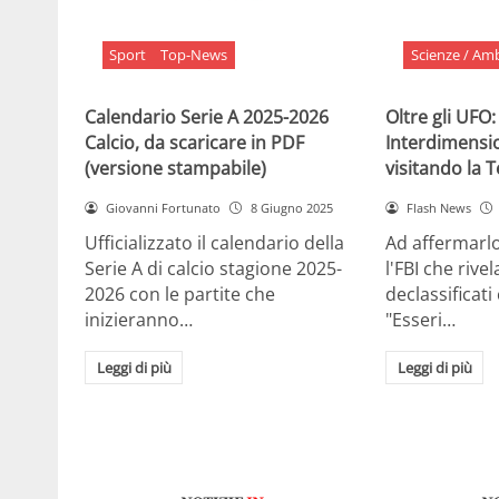
Sport
Top-News
Scienze / Am
Calendario Serie A 2025-2026
Oltre gli UFO:
Calcio, da scaricare in PDF
Interdimensi
(versione stampabile)
visitando la 
Giovanni Fortunato
8 Giugno 2025
Flash News
Ufficializzato il calendario della
Ad affermarl
Serie A di calcio stagione 2025-
l'FBI che rivela
2026 con le partite che
declassificati
inizieranno…
"Esseri…
Leggi di più
Leggi di più