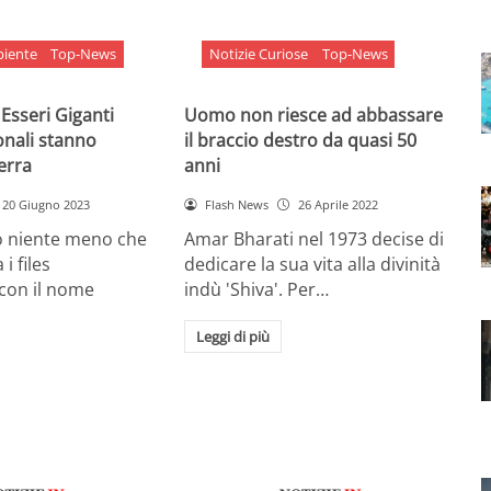
biente
Top-News
Notizie Curiose
Top-News
 Esseri Giganti
Uomo non riesce ad abbassare
onali stanno
il braccio destro da quasi 50
Terra
anni
20 Giugno 2023
Flash News
26 Aprile 2022
o niente meno che
Amar Bharati nel 1973 decise di
 i files
dedicare la sua vita alla divinità
 con il nome
indù 'Shiva'. Per…
Leggi di più