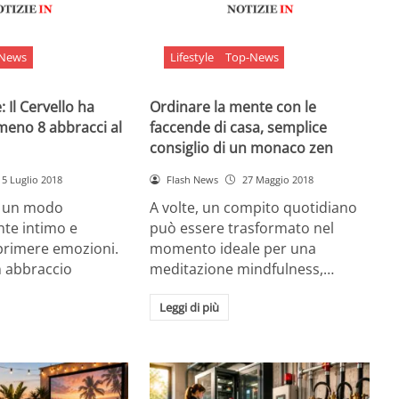
-News
Lifestyle
Top-News
 Il Cervello ha
Ordinare la mente con le
meno 8 abbracci al
faccende di casa, semplice
consiglio di un monaco zen
5 Luglio 2018
Flash News
27 Maggio 2018
è un modo
A volte, un compito quotidiano
nte intimo e
può essere trasformato nel
sprimere emozioni.
momento ideale per una
n abbraccio
meditazione mindfulness,…
Leggi di più