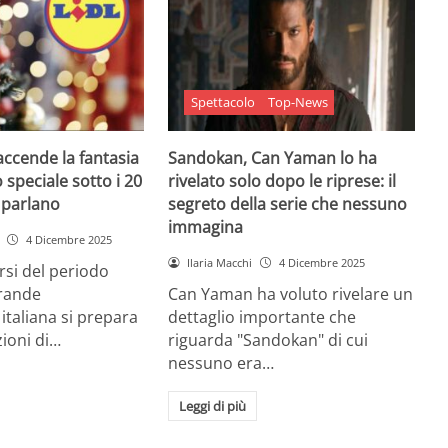
Spettacolo
Top-News
 accende la fantasia
Sandokan, Can Yaman lo ha
 speciale sotto i 20
rivelato solo dopo le riprese: il
e parlano
segreto della serie che nessuno
immagina
4 Dicembre 2025
Ilaria Macchi
4 Dicembre 2025
arsi del periodo
grande
Can Yaman ha voluto rivelare un
 italiana si prepara
dettaglio importante che
zioni di…
riguarda "Sandokan" di cui
nessuno era…
Leggi di più