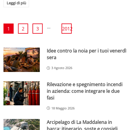
Leggi di più
...
1
2
3
2012
Idee contro la noia per i tuoi venerdì
sera
3 Agosto 2026
Rilevazione e spegnimento incendi
in azienda: come integrare le due
fasi
18 Maggio 2026
Arcipelago di La Maddalena in
barca: itinerario, soste e consigli