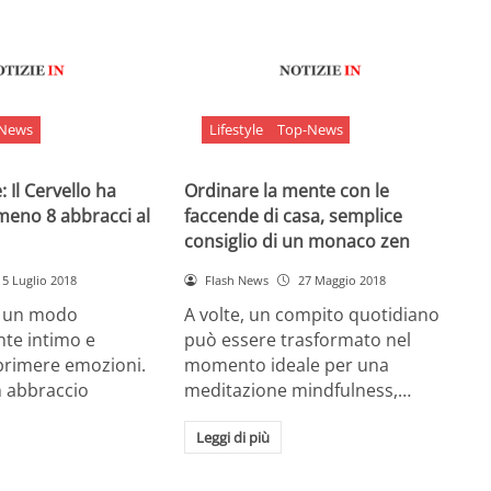
-News
Lifestyle
Top-News
 Il Cervello ha
Ordinare la mente con le
meno 8 abbracci al
faccende di casa, semplice
consiglio di un monaco zen
5 Luglio 2018
Flash News
27 Maggio 2018
è un modo
A volte, un compito quotidiano
nte intimo e
può essere trasformato nel
sprimere emozioni.
momento ideale per una
n abbraccio
meditazione mindfulness,…
Leggi di più