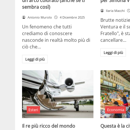
un arco colorato (anche se ti
per Simona V
sembra così)
Ilaria Macchi
Antonio Murolo
4 Dicembre 2025
Brutte notizi
Un fenomeno che tutti
Ventura e il 
crediamo di conoscere
Fratello", è s
nasconde in realtà molto più di
cancellare…
ciò che…
Leggi di più
Leggi di più
Esteri
Economia
Il re più ricco del mondo
Questa è la ci