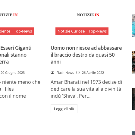
biente
Top-News
Notizie Curiose
Top-News
 Esseri Giganti
Uomo non riesce ad abbassare
onali stanno
il braccio destro da quasi 50
Terra
anni
20 Giugno 2023
Flash News
26 Aprile 2022
o niente meno che
Amar Bharati nel 1973 decise di
 i files
dedicare la sua vita alla divinità
 con il nome
indù 'Shiva'. Per…
Leggi di più