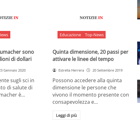
News
Educazione
Top-News
chumacher sono
Quinta dimensione, 20 passi per
ioni di dollari
attivare le linee del tempo
23 Gennaio 2020
Estrella Herrera
20 Settembre 2019
nte sugli sci in
Possono accedere alla quinta
ato di salute di
dimensione le persone che
umacher è…
vivono il momento presente con
consapevolezza e…
Leggi di più