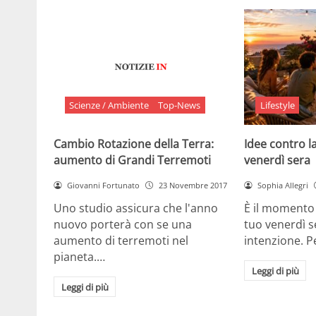
Scienze / Ambiente
Top-News
Lifestyle
Cambio Rotazione della Terra:
Idee contro la
aumento di Grandi Terremoti
venerdì sera
Giovanni Fortunato
23 Novembre 2017
Sophia Allegri
Uno studio assicura che l'anno
È il momento 
nuovo porterà con se una
tuo venerdì s
aumento di terremoti nel
intenzione. 
pianeta.…
Leggi di più
Leggi di più