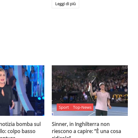
Leggi di più
Sport
Top-News
 notizia bomba sul
Sinner, in Inghilterra non
lo: colpo basso
riescono a capire: ”È una cosa