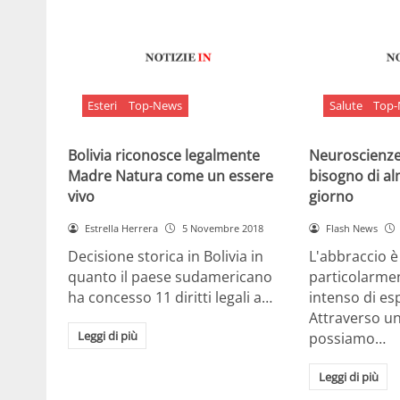
Esteri
Top-News
Salute
Top
Bolivia riconosce legalmente
Neuroscienze:
Madre Natura come un essere
bisogno di al
vivo
giorno
Estrella Herrera
5 Novembre 2018
Flash News
Decisione storica in Bolivia in
L'abbraccio 
quanto il paese sudamericano
particolarme
ha concesso 11 diritti legali a…
intenso di e
Attraverso u
Leggi di più
possiamo…
Leggi di più