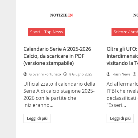
Sport
Top-News
Scienze / Am
Calendario Serie A 2025-2026
Oltre gli UFO:
Calcio, da scaricare in PDF
Interdimensi
(versione stampabile)
visitando la 
Giovanni Fortunato
8 Giugno 2025
Flash News
Ufficializzato il calendario della
Ad affermarl
Serie A di calcio stagione 2025-
l'FBI che rivela
2026 con le partite che
declassificati
inizieranno…
"Esseri…
Leggi di più
Leggi di più