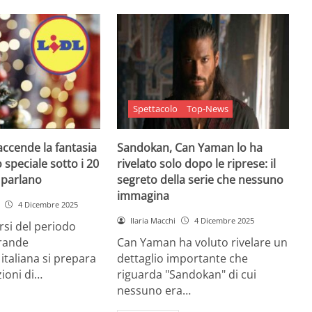
Spettacolo
Top-News
 accende la fantasia
Sandokan, Can Yaman lo ha
 speciale sotto i 20
rivelato solo dopo le riprese: il
e parlano
segreto della serie che nessuno
immagina
4 Dicembre 2025
Ilaria Macchi
4 Dicembre 2025
arsi del periodo
grande
Can Yaman ha voluto rivelare un
 italiana si prepara
dettaglio importante che
zioni di…
riguarda "Sandokan" di cui
nessuno era…