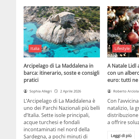
Italia
Lifestyle
Arcipelago di La Maddalena in
A Natale Lidl
barca: itinerario, soste e consigli
con un albero
pratici
euro: tutti n
Sophia Allegri
2 Aprile 2026
Roberto Arciola
L’Arcipelago di La Maddalena è
Con l’avvicin
uno dei Parchi Nazionali più belli
natalizio, la 
d’Italia. Sette isole principali,
distribuzione
acque turchesi e fondali
a offrire solu
incontaminati nel nord della
Leggi di più
Sardegna, a pochi minuti di