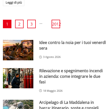
Leggi di più
...
1
2
3
2012
Idee contro la noia per i tuoi venerdì
sera
3 Agosto 2026
Rilevazione e spegnimento incendi
in azienda: come integrare le due
fasi
18 Maggio 2026
Arcipelago di La Maddalena in
barca: itinerario, soste e consigli