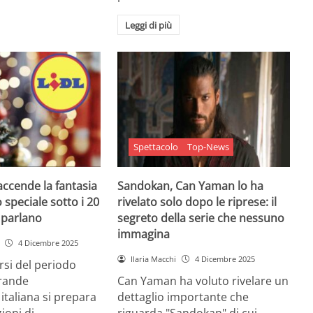
Leggi di più
Spettacolo
Top-News
 accende la fantasia
Sandokan, Can Yaman lo ha
 speciale sotto i 20
rivelato solo dopo le riprese: il
e parlano
segreto della serie che nessuno
immagina
4 Dicembre 2025
Ilaria Macchi
4 Dicembre 2025
arsi del periodo
grande
Can Yaman ha voluto rivelare un
 italiana si prepara
dettaglio importante che