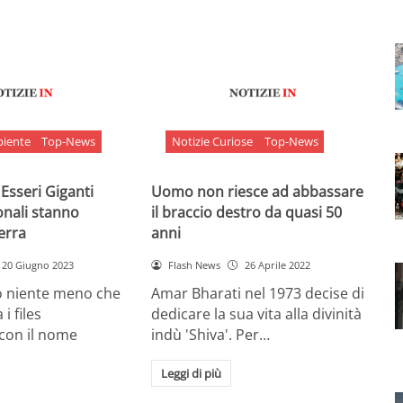
biente
Top-News
Notizie Curiose
Top-News
 Esseri Giganti
Uomo non riesce ad abbassare
onali stanno
il braccio destro da quasi 50
Terra
anni
20 Giugno 2023
Flash News
26 Aprile 2022
o niente meno che
Amar Bharati nel 1973 decise di
 i files
dedicare la sua vita alla divinità
 con il nome
indù 'Shiva'. Per…
Leggi di più