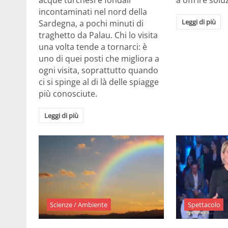
acque turchesi e fondali
a offrire solu
incontaminati nel nord della
Leggi di più
Sardegna, a pochi minuti di
traghetto da Palau. Chi lo visita
una volta tende a tornarci: è
uno di quei posti che migliora a
ogni visita, soprattutto quando
ci si spinge al di là delle spiagge
più conosciute.
Leggi di più
Scienze / Ambiente
Spettacolo