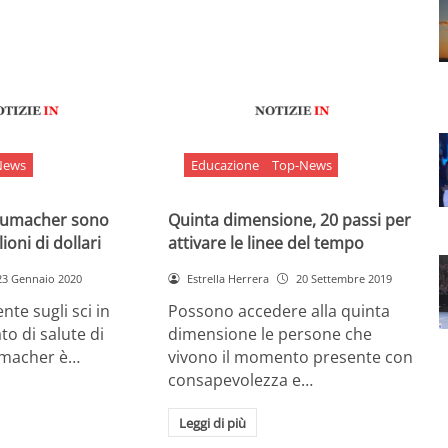
News
Educazione
Top-News
chumacher sono
Quinta dimensione, 20 passi per
ioni di dollari
attivare le linee del tempo
23 Gennaio 2020
Estrella Herrera
20 Settembre 2019
nte sugli sci in
Possono accedere alla quinta
ato di salute di
dimensione le persone che
umacher è…
vivono il momento presente con
consapevolezza e…
Leggi di più