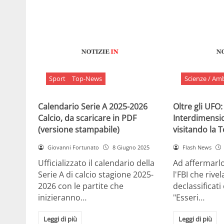
Sport
Top-News
Scienze / Am
Calendario Serie A 2025-2026
Oltre gli UFO:
Calcio, da scaricare in PDF
Interdimensi
(versione stampabile)
visitando la 
Giovanni Fortunato
8 Giugno 2025
Flash News
Ufficializzato il calendario della
Ad affermarl
Serie A di calcio stagione 2025-
l'FBI che rivela
2026 con le partite che
declassificati
inizieranno…
"Esseri…
Leggi di più
Leggi di più