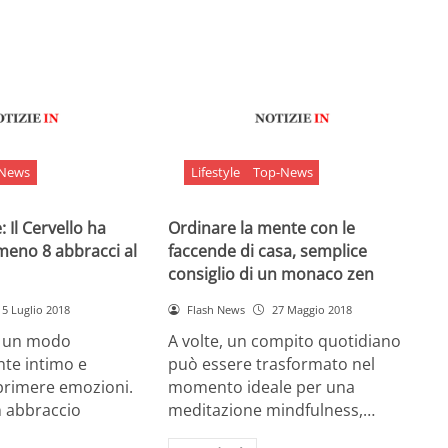
-News
Lifestyle
Top-News
 Il Cervello ha
Ordinare la mente con le
meno 8 abbracci al
faccende di casa, semplice
consiglio di un monaco zen
5 Luglio 2018
Flash News
27 Maggio 2018
è un modo
A volte, un compito quotidiano
nte intimo e
può essere trasformato nel
sprimere emozioni.
momento ideale per una
n abbraccio
meditazione mindfulness,…