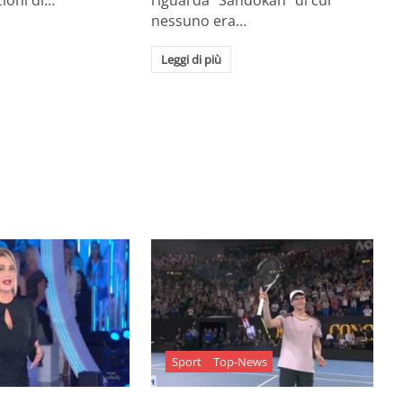
zioni di…
riguarda "Sandokan" di cui
nessuno era…
Leggi di più
Sport
Top-News