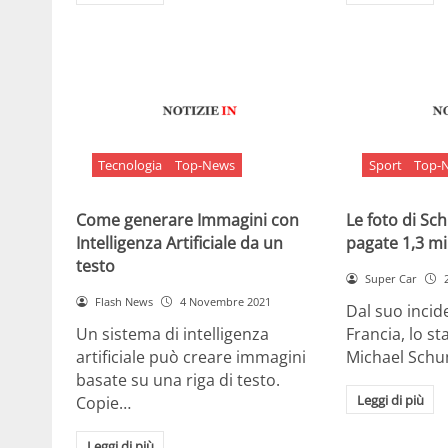
Tecnologia
Top-News
Sport
Top-
Come generare Immagini con
Le foto di S
Intelligenza Artificiale da un
pagate 1,3 mil
testo
Super Car
Flash News
4 Novembre 2021
Dal suo incide
Un sistema di intelligenza
Francia, lo st
artificiale può creare immagini
Michael Sch
basate su una riga di testo.
Leggi di più
Copie…
Leggi di più