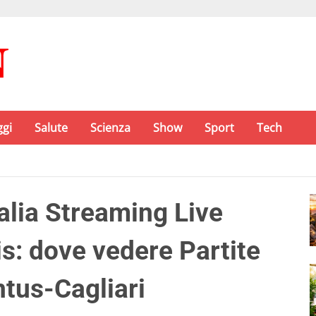
ggi
Salute
Scienza
Show
Sport
Tech
lia Streaming Live
is: dove vedere Partite
ntus-Cagliari