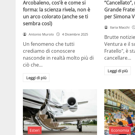
Arcobaleno, cos’è e come si
“Cancellato”,
forma: la scienza rivela, non è
Grande Fratel
un arco colorato (anche se ti
per Simona V
sembra così)
Ilaria Macchi
Antonio Murolo
4 Dicembre 2025
Brutte notizi
Un fenomeno che tutti
Ventura e il 
crediamo di conoscere
Fratello", è s
nasconde in realtà molto più di
cancellare…
ciò che…
Leggi di più
Leggi di più
Esteri
Economia