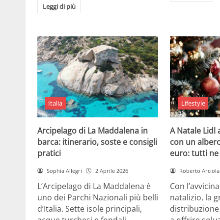
Leggi di più
Italia
Lifestyle
Arcipelago di La Maddalena in
A Natale Lidl
barca: itinerario, soste e consigli
con un albero
pratici
euro: tutti n
Sophia Allegri
2 Aprile 2026
Roberto Arciola
L’Arcipelago di La Maddalena è
Con l’avvicin
uno dei Parchi Nazionali più belli
natalizio, la 
d’Italia. Sette isole principali,
distribuzione