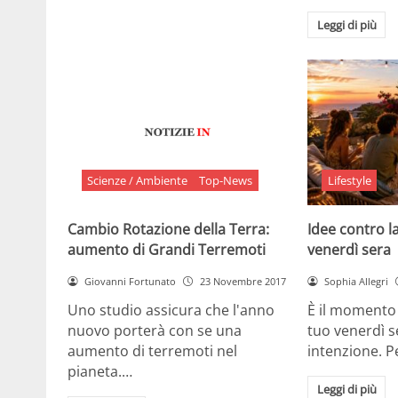
Leggi di più
Scienze / Ambiente
Top-News
Lifestyle
Cambio Rotazione della Terra:
Idee contro la
aumento di Grandi Terremoti
venerdì sera
Giovanni Fortunato
23 Novembre 2017
Sophia Allegri
Uno studio assicura che l'anno
È il momento 
nuovo porterà con se una
tuo venerdì s
aumento di terremoti nel
intenzione. 
pianeta.…
Leggi di più