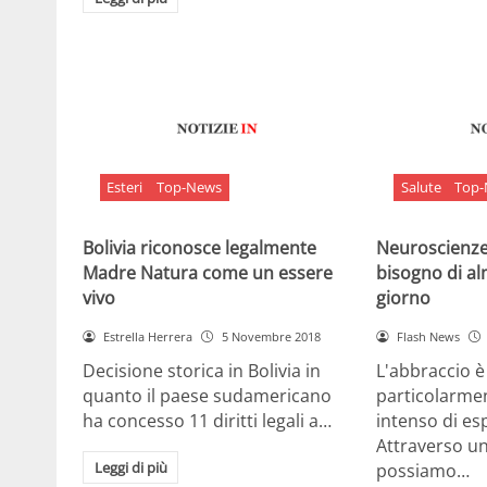
Esteri
Top-News
Salute
Top
Bolivia riconosce legalmente
Neuroscienze:
Madre Natura come un essere
bisogno di al
vivo
giorno
Estrella Herrera
5 Novembre 2018
Flash News
Decisione storica in Bolivia in
L'abbraccio 
quanto il paese sudamericano
particolarme
ha concesso 11 diritti legali a…
intenso di e
Attraverso u
Leggi di più
possiamo…