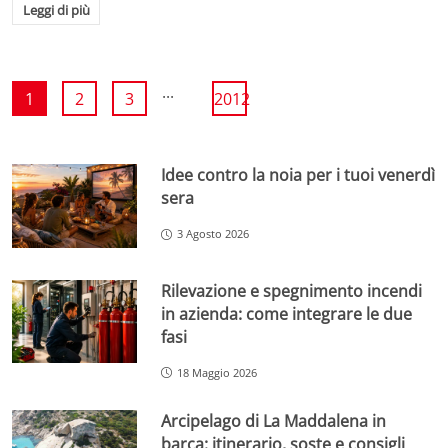
Leggi di più
...
1
2
3
2012
Idee contro la noia per i tuoi venerdì
sera
3 Agosto 2026
Rilevazione e spegnimento incendi
in azienda: come integrare le due
fasi
18 Maggio 2026
Arcipelago di La Maddalena in
barca: itinerario, soste e consigli