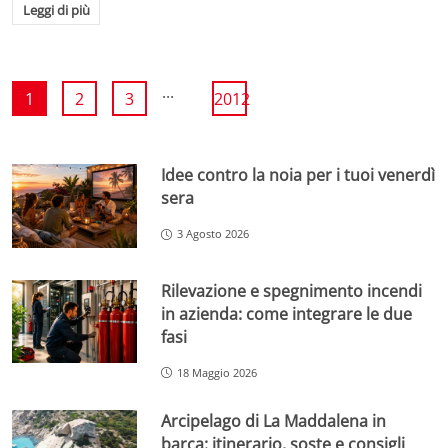
Leggi di più
...
1
2
3
2012
Idee contro la noia per i tuoi venerdì
sera
3 Agosto 2026
Rilevazione e spegnimento incendi
in azienda: come integrare le due
fasi
18 Maggio 2026
Arcipelago di La Maddalena in
barca: itinerario, soste e consigli