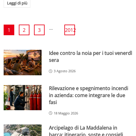
Leggi di più
...
1
2
3
2012
Idee contro la noia per i tuoi venerdì
sera
3 Agosto 2026
Rilevazione e spegnimento incendi
in azienda: come integrare le due
fasi
18 Maggio 2026
Arcipelago di La Maddalena in
barca: itinerario, soste e consigli