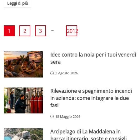
Leggi di più
...
1
2
3
2012
Idee contro la noia per i tuoi venerdì
sera
3 Agosto 2026
Rilevazione e spegnimento incendi
in azienda: come integrare le due
fasi
18 Maggio 2026
Arcipelago di La Maddalena in
barca: itinerario, soste e consigli