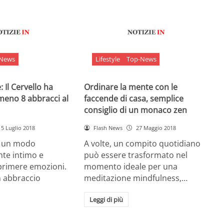
-News
Lifestyle
Top-News
 Il Cervello ha
Ordinare la mente con le
meno 8 abbracci al
faccende di casa, semplice
consiglio di un monaco zen
5 Luglio 2018
Flash News
27 Maggio 2018
è un modo
A volte, un compito quotidiano
nte intimo e
può essere trasformato nel
sprimere emozioni.
momento ideale per una
n abbraccio
meditazione mindfulness,…
Leggi di più