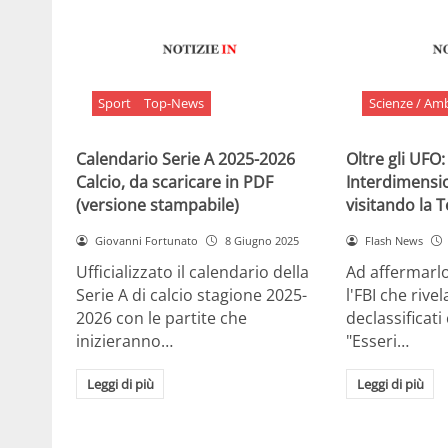
Sport
Top-News
Scienze / Am
Calendario Serie A 2025-2026
Oltre gli UFO:
Calcio, da scaricare in PDF
Interdimensi
(versione stampabile)
visitando la 
Giovanni Fortunato
8 Giugno 2025
Flash News
Ufficializzato il calendario della
Ad affermarl
Serie A di calcio stagione 2025-
l'FBI che rivela
2026 con le partite che
declassificati
inizieranno…
"Esseri…
Leggi di più
Leggi di più