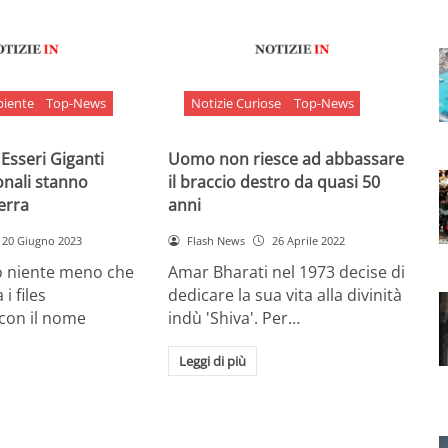
biente
Top-News
Notizie Curiose
Top-News
 Esseri Giganti
Uomo non riesce ad abbassare
onali stanno
il braccio destro da quasi 50
Terra
anni
20 Giugno 2023
Flash News
26 Aprile 2022
o niente meno che
Amar Bharati nel 1973 decise di
 i files
dedicare la sua vita alla divinità
 con il nome
indù 'Shiva'. Per…
Leggi di più