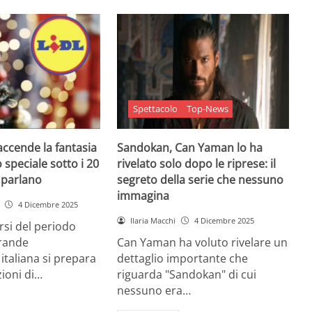
Spettacolo
Top-News
 accende la fantasia
Sandokan, Can Yaman lo ha
 speciale sotto i 20
rivelato solo dopo le riprese: il
e parlano
segreto della serie che nessuno
immagina
4 Dicembre 2025
Ilaria Macchi
4 Dicembre 2025
arsi del periodo
grande
Can Yaman ha voluto rivelare un
 italiana si prepara
dettaglio importante che
zioni di…
riguarda "Sandokan" di cui
nessuno era…