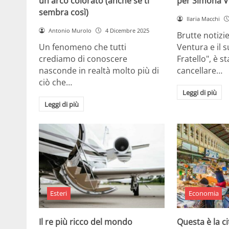
un arco colorato (anche se ti
per Simona V
sembra così)
Ilaria Macchi
Antonio Murolo
4 Dicembre 2025
Brutte notizi
Un fenomeno che tutti
Ventura e il 
crediamo di conoscere
Fratello", è s
nasconde in realtà molto più di
cancellare…
ciò che…
Leggi di più
Leggi di più
Esteri
Economia
Il re più ricco del mondo
Questa è la ci