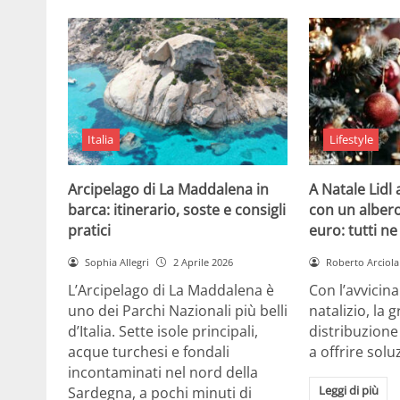
Italia
Lifestyle
Arcipelago di La Maddalena in
A Natale Lidl
barca: itinerario, soste e consigli
con un albero
pratici
euro: tutti n
Sophia Allegri
2 Aprile 2026
Roberto Arciola
L’Arcipelago di La Maddalena è
Con l’avvicin
uno dei Parchi Nazionali più belli
natalizio, la 
d’Italia. Sette isole principali,
distribuzione
acque turchesi e fondali
a offrire solu
incontaminati nel nord della
Leggi di più
Sardegna, a pochi minuti di