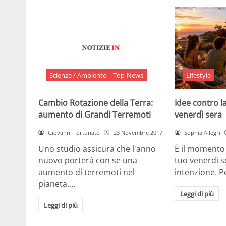
Scienze / Ambiente
Top-News
Lifestyle
Cambio Rotazione della Terra:
Idee contro la
aumento di Grandi Terremoti
venerdì sera
Giovanni Fortunato
23 Novembre 2017
Sophia Allegri
Uno studio assicura che l'anno
È il momento 
nuovo porterà con se una
tuo venerdì s
aumento di terremoti nel
intenzione. 
pianeta.…
Leggi di più
Leggi di più