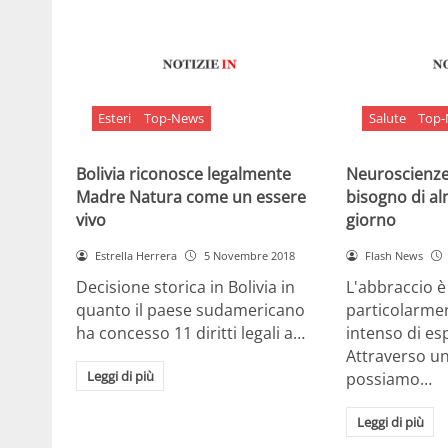
Esteri
Top-News
Salute
Top
Bolivia riconosce legalmente
Neuroscienze:
Madre Natura come un essere
bisogno di al
vivo
giorno
Estrella Herrera
5 Novembre 2018
Flash News
Decisione storica in Bolivia in
L'abbraccio 
quanto il paese sudamericano
particolarme
ha concesso 11 diritti legali a…
intenso di e
Attraverso u
Leggi di più
possiamo…
Leggi di più