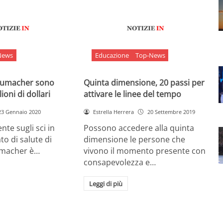
News
Educazione
Top-News
chumacher sono
Quinta dimensione, 20 passi per
ioni di dollari
attivare le linee del tempo
23 Gennaio 2020
Estrella Herrera
20 Settembre 2019
nte sugli sci in
Possono accedere alla quinta
ato di salute di
dimensione le persone che
umacher è…
vivono il momento presente con
consapevolezza e…
Leggi di più