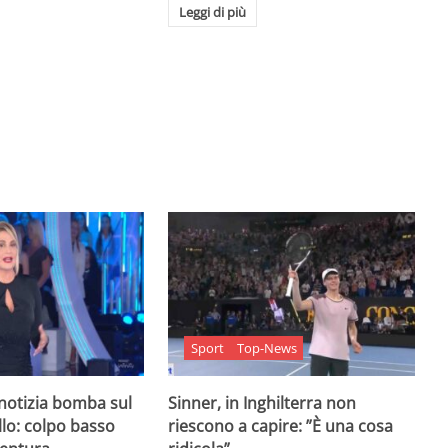
Leggi di più
Sport
Top-News
 notizia bomba sul
Sinner, in Inghilterra non
lo: colpo basso
riescono a capire: ”È una cosa